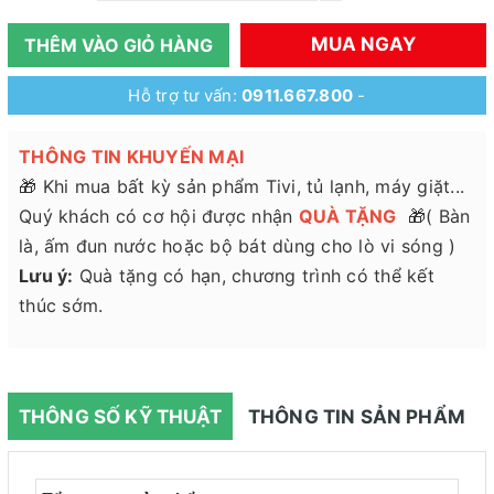
MUA NGAY
THÊM VÀO GIỎ HÀNG
Hỗ trợ tư vấn:
0911.667.800
-
THÔNG TIN KHUYẾN MẠI
🎁 Khi mua bất kỳ sản phẩm Tivi, tủ lạnh, máy giặt...
Quý khách có cơ hội được nhận
QUÀ TẶNG
🎁( Bàn
là, ấm đun nước hoặc bộ bát dùng cho lò vi sóng )
Lưu ý:
Quà tặng có hạn, chương trình có thể kết
thúc sớm.
THÔNG SỐ KỸ THUẬT
THÔNG TIN SẢN PHẨM