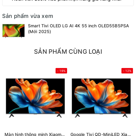
Sản phẩm vừa xem
Smart Tivi OLED LG AI 4K 55 inch OLED55B5PSA
(Mới 2025)
SẢN PHẨM CÙNG LOẠI
- 19%
- 12%
Màn hình thông minh Xiaomi 4K 85 inch Smart Display S L85MC-STWN (Mới 2026)
Google Tivi QD-MiniLED Xiaomi S 4K 75 inch L75MC-SSEA (Mới 2026)