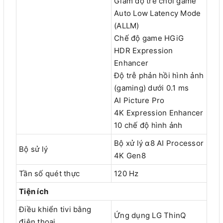
Giảm độ trễ chơi game
Auto Low Latency Mode
(ALLM)
Chế độ game HGiG
HDR Expression
Enhancer
Độ trễ phản hồi hình ảnh
(gaming) dưới 0.1 ms
AI Picture Pro
4K Expression Enhancer
10 chế độ hình ảnh
Bộ xử lý α8 AI Processor
Bộ sử lý
4K Gen8
Tần số quét thực
120 Hz
Tiện ích
Điều khiển tivi bằng
Ứng dụng LG ThinQ
điện thoại