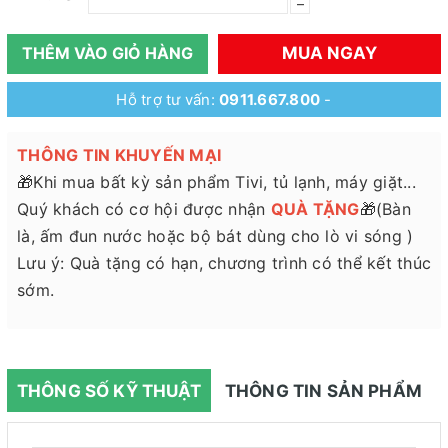
–
MUA NGAY
THÊM VÀO GIỎ HÀNG
Hỗ trợ tư vấn:
0911.667.800
-
THÔNG TIN KHUYẾN MẠI
🎁Khi mua bất kỳ sản phẩm Tivi, tủ lạnh, máy giặt...
Quý khách có cơ hội được nhận
QUÀ TẶNG
🎁(Bàn
là, ấm đun nước hoặc bộ bát dùng cho lò vi sóng )
Lưu ý: Quà tặng có hạn, chương trình có thể kết thúc
sớm.
THÔNG SỐ KỸ THUẬT
THÔNG TIN SẢN PHẨM