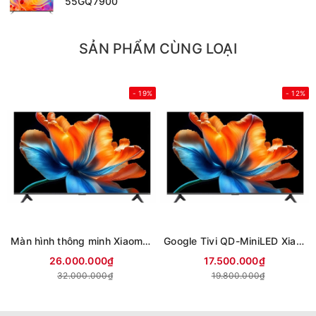
55GQ7900
SẢN PHẨM CÙNG LOẠI
- 19%
- 12%
Màn hình thông minh Xiaomi 4K 85 inch Smart Display S L85MC-STWN (Mới 2026)
Google Tivi QD-MiniLED Xiaomi S 4K 75 inch L75MC-SSEA (Mới 2026)
26.000.000₫
17.500.000₫
32.000.000₫
19.800.000₫