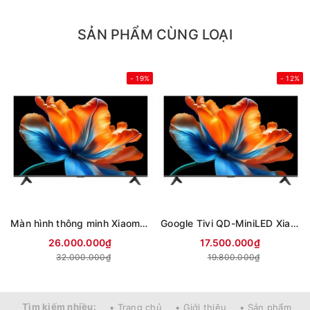
SẢN PHẨM CÙNG LOẠI
- 19%
- 12%
Màn hình thông minh Xiaomi 4K 85 inch Smart Display S L85MC-STWN (Mới 2026)
Google Tivi QD-MiniLED Xiaomi S 4K 75 inch L75MC-SSEA (Mới 2026)
26.000.000₫
17.500.000₫
32.000.000₫
19.800.000₫
Tìm kiếm nhiều:
• Trang chủ
• Giới thiệu
• Sản phẩm