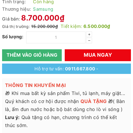
Tình trạng:
Còn hàng
Thương hiệu:
Samsung
8.700.000₫
Giá bán:
Tiết kiệm:
6.500.000₫
15.200.000₫
Giá thị trường:
+
Số lượng:
–
MUA NGAY
THÊM VÀO GIỎ HÀNG
Hỗ trợ tư vấn:
0911.667.800
-
THÔNG TIN KHUYẾN MẠI
🎁 Khi mua bất kỳ sản phẩm Tivi, tủ lạnh, máy giặt...
Quý khách có cơ hội được nhận
QUÀ TẶNG
🎁( Bàn
là, ấm đun nước hoặc bộ bát dùng cho lò vi sóng )
Lưu ý:
Quà tặng có hạn, chương trình có thể kết
thúc sớm.