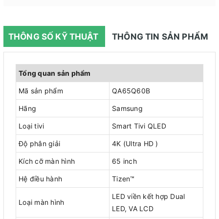
THÔNG SỐ KỸ THUẬT
THÔNG TIN SẢN PHẨM
Tổng quan sản phẩm
Mã sản phẩm
QA65Q60B
Hãng
Samsung
Loại tivi
Smart Tivi QLED
Độ phân giải
4K (Ultra HD )
Kích cỡ màn hình
65 inch
Hệ điều hành
Tizen™
LED viền kết hợp Dual
Loại màn hình
LED, VA LCD