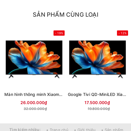
SẢN PHẨM CÙNG LOẠI
- 19%
- 12%
Màn hình thông minh Xiaomi 4K 85 inch Smart Display S L85MC-STWN (Mới 2026)
Google Tivi QD-MiniLED Xiaomi S 4K 75 inch L75MC-SSEA (Mới 2026)
26.000.000₫
17.500.000₫
32.000.000₫
19.800.000₫
Tìm kiếm nhiều:
• Trang chủ
• Giới thiệu
• Sản phẩm