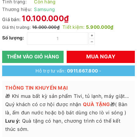
Tình trạng:
Còn hàng
Thương hiệu:
Samsung
10.100.000₫
Giá bán:
Tiết kiệm:
5.900.000₫
16.000.000₫
Giá thị trường:
+
Số lượng:
–
MUA NGAY
THÊM VÀO GIỎ HÀNG
Hỗ trợ tư vấn:
0911.667.800
-
THÔNG TIN KHUYẾN MẠI
🎁 Khi mua bất kỳ sản phẩm Tivi, tủ lạnh, máy giặt...
Quý khách có cơ hội được nhận
QUÀ TẶNG
🎁( Bàn
là, ấm đun nước hoặc bộ bát dùng cho lò vi sóng )
Lưu ý:
Quà tặng có hạn, chương trình có thể kết
thúc sớm.