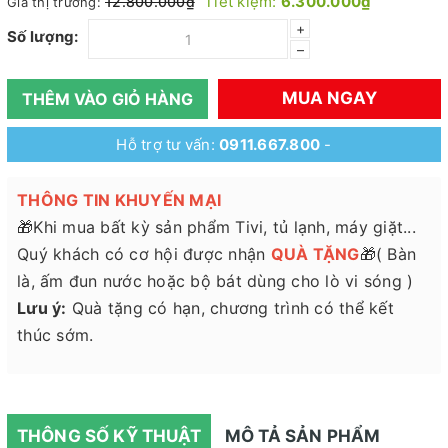
Tiết kiệm:
6.300.000₫
12.800.000₫
Giá thị trường:
+
Số lượng:
–
MUA NGAY
THÊM VÀO GIỎ HÀNG
Hỗ trợ tư vấn:
0911.667.800
-
THÔNG TIN KHUYẾN MẠI
🎁Khi mua bất kỳ sản phẩm Tivi, tủ lạnh, máy giặt...
Quý khách có cơ hội được nhận
QUÀ TẶNG
🎁( Bàn
là, ấm đun nước hoặc bộ bát dùng cho lò vi sóng )
Lưu ý:
Quà tặng có hạn, chương trình có thể kết
thúc sớm.
THÔNG SỐ KỸ THUẬT
MÔ TẢ SẢN PHẨM