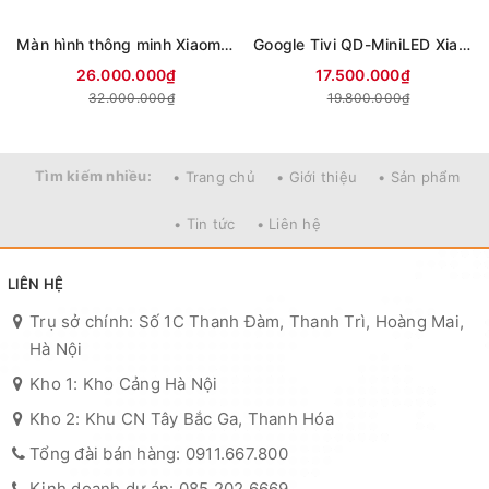
Màn hình thông minh Xiaomi 4K 85 inch Smart Display S L85MC-STWN (Mới 2026)
Google Tivi QD-MiniLED Xiaomi S 4K 75 inch L75MC-SSEA (Mới 2026)
26.000.000₫
17.500.000₫
32.000.000₫
19.800.000₫
Tìm kiếm nhiều:
• Trang chủ
• Giới thiệu
• Sản phẩm
• Tin tức
• Liên hệ
LIÊN HỆ
Trụ sở chính: Số 1C Thanh Đàm, Thanh Trì, Hoàng Mai,
Hà Nội
Kho 1: Kho Cảng Hà Nội
Kho 2: Khu CN Tây Bắc Ga, Thanh Hóa
Tổng đài bán hàng: 0911.667.800
Kinh doanh dự án: 085.202.6669