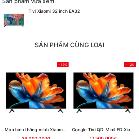
Sản phẩm vừa xem
Tivi Xiaomi 32 inch EA32
SẢN PHẨM CÙNG LOẠI
- 19%
- 12%
Màn hình thông minh Xiaomi 4K 85 inch Smart Display S L85MC-STWN (Mới 2026)
Google Tivi QD-MiniLED Xiaomi S 4K 75 inch L75MC-SSEA (Mới 2026)
26.000.000₫
17.500.000₫