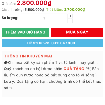
2.800.000₫
Giá bán:
Tiết kiệm:
2.700.000₫
5.500.000₫
Giá thị trường:
+
Số lượng:
–
MUA NGAY
THÊM VÀO GIỎ HÀNG
Hỗ trợ tư vấn:
0911.667.800
-
THÔNG TIN KHUYẾN MẠI
🎁Khi mua bất kỳ sản phẩm Tivi, tủ lạnh, máy giặt...
Quý khách có cơ hội được nhận
QUÀ TẶNG
🎁( Bàn
là, ấm đun nước hoặc bộ bát dùng cho lò vi sóng )
Lưu ý: Quà tặng có hạn, chương trình có thể kết thúc
sớm.