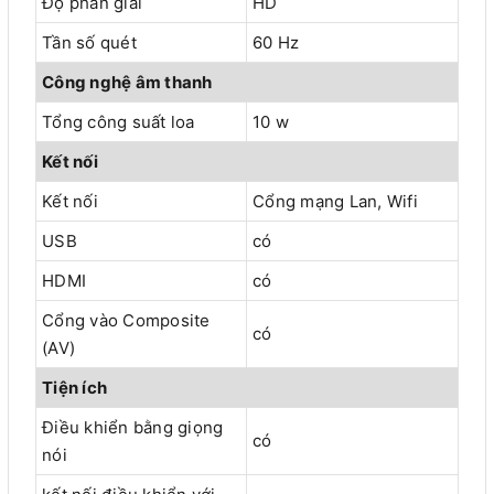
Độ phân giải
HD
Tần số quét
60 Hz
Công nghệ âm thanh
Tổng công suất loa
10 w
Kết nối
Kết nối
Cổng mạng Lan, Wifi
USB
có
HDMI
có
Cổng vào Composite
có
(AV)
Tiện ích
Điều khiển bằng giọng
có
nói