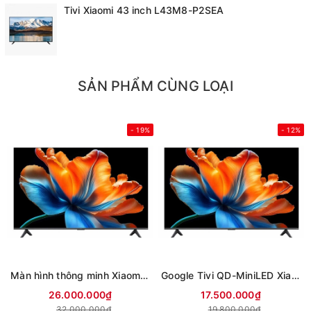
Tivi Xiaomi 43 inch L43M8-P2SEA
SẢN PHẨM CÙNG LOẠI
- 19%
- 12%
Màn hình thông minh Xiaomi 4K 85 inch Smart Display S L85MC-STWN (Mới 2026)
Google Tivi QD-MiniLED Xiaomi S 4K 75 inch L75MC-SSEA (Mới 2026)
26.000.000₫
17.500.000₫
32.000.000₫
19.800.000₫