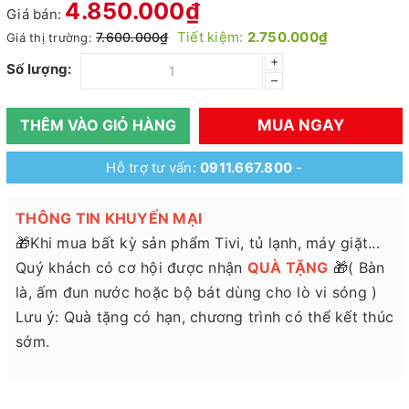
4.850.000₫
Giá bán:
Tiết kiệm:
2.750.000₫
7.600.000₫
Giá thị trường:
+
Số lượng:
–
MUA NGAY
THÊM VÀO GIỎ HÀNG
Hỗ trợ tư vấn:
0911.667.800
-
THÔNG TIN KHUYẾN MẠI
🎁Khi mua bất kỳ sản phẩm Tivi, tủ lạnh, máy giặt...
Quý khách có cơ hội được nhận
QUÀ TẶNG
🎁( Bàn
là, ấm đun nước hoặc bộ bát dùng cho lò vi sóng )
Lưu ý: Quà tặng có hạn, chương trình có thể kết thúc
sớm.