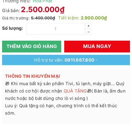
Thương hiệu:
Hòa Phát
2.500.000₫
Giá bán:
Tiết kiệm:
2.900.000₫
5.400.000₫
Giá thị trường:
+
Số lượng:
–
MUA NGAY
THÊM VÀO GIỎ HÀNG
Hỗ trợ tư vấn:
0911.667.800
-
THÔNG TIN KHUYẾN MẠI
🎁 Khi mua bất kỳ sản phẩm Tivi, tủ lạnh, máy giặt... Quý
khách có cơ hội được nhận
QUÀ TẶNG
🎁( Bàn là, ấm đun
nước hoặc bộ bát dùng cho lò vi sóng )
Lưu ý: Quà tặng có hạn, chương trình có thể kết thúc
sớm.