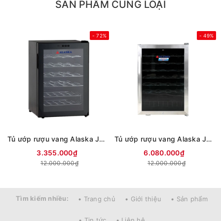
SẢN PHẨM CÙNG LOẠI
- 72%
- 49%
Tủ ướp rượu vang Alaska JC-28S
Tủ ướp rượu vang Alaska JC-48
3.355.000₫
6.080.000₫
12.000.000₫
12.000.000₫
Tìm kiếm nhiều:
• Trang chủ
• Giới thiệu
• Sản phẩm
• Tin tức
• Liên hệ