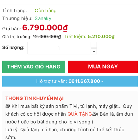
Tình trạng:
Còn hàng
Thương hiệu:
Sanaky
6.790.000₫
Giá bán:
Tiết kiệm:
5.210.000₫
12.000.000₫
Giá thị trường:
+
Số lượng:
–
MUA NGAY
THÊM VÀO GIỎ HÀNG
Hỗ trợ tư vấn:
0911.667.800
-
THÔNG TIN KHUYẾN MẠI
🎁 Khi mua bất kỳ sản phẩm Tivi, tủ lạnh, máy giặt... Quý
khách có cơ hội được nhận
QUÀ TẶNG
🎁( Bàn là, ấm đun
nước hoặc bộ bát dùng cho lò vi sóng )
Lưu ý: Quà tặng có hạn, chương trình có thể kết thúc
sớm.