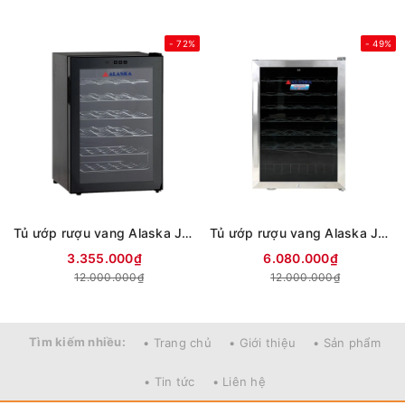
- 72%
- 49%
Tủ ướp rượu vang Alaska JC-28S
Tủ ướp rượu vang Alaska JC-48
3.355.000₫
6.080.000₫
12.000.000₫
12.000.000₫
Tìm kiếm nhiều:
• Trang chủ
• Giới thiệu
• Sản phẩm
• Tin tức
• Liên hệ