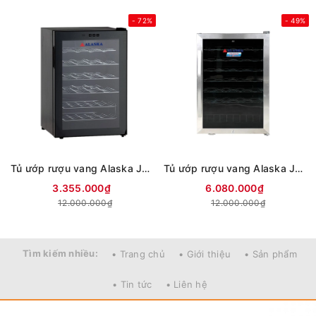
- 72%
- 49%
Tủ ướp rượu vang Alaska JC-28S
Tủ ướp rượu vang Alaska JC-48
3.355.000₫
6.080.000₫
12.000.000₫
12.000.000₫
Tìm kiếm nhiều:
• Trang chủ
• Giới thiệu
• Sản phẩm
• Tin tức
• Liên hệ