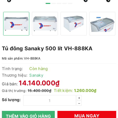
Tủ đông Sanaky 500 lít VH-888KA
Mã sản phẩm:
VH-888KA
Tình trạng:
Còn hàng
Thương hiệu:
Sanaky
14.140.000₫
Giá bán:
Tiết kiệm:
1.260.000₫
15.400.000₫
Giá thị trường:
+
Số lượng:
–
MUA NGAY
THÊM VÀO GIỎ HÀNG