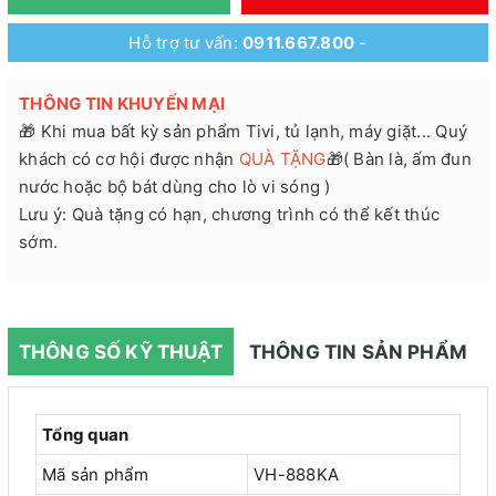
Hỗ trợ tư vấn:
0911.667.800
-
THÔNG TIN KHUYẾN MẠI
🎁 Khi mua bất kỳ sản phẩm Tivi, tủ lạnh, máy giặt... Quý
khách có cơ hội được nhận
QUÀ TẶNG
🎁( Bàn là, ấm đun
nước hoặc bộ bát dùng cho lò vi sóng )
Lưu ý: Quà tặng có hạn, chương trình có thể kết thúc
sớm.
THÔNG SỐ KỸ THUẬT
THÔNG TIN SẢN PHẨM
Tổng quan
Mã sản phẩm
VH-888KA