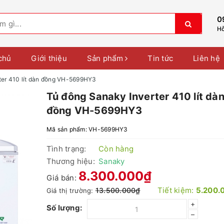
0
Hỗ
chủ
Giới thiệu
Sản phẩm
Tin tức
Liên hệ
ter 410 lít dàn đồng VH-5699HY3
Tủ đông Sanaky Inverter 410 lít dà
đồng VH-5699HY3
Mã sản phẩm:
VH-5699HY3
Tình trạng:
Còn hàng
Thương hiệu:
Sanaky
8.300.000₫
Giá bán:
Tiết kiệm:
5.200.
13.500.000₫
Giá thị trường:
+
Số lượng:
–