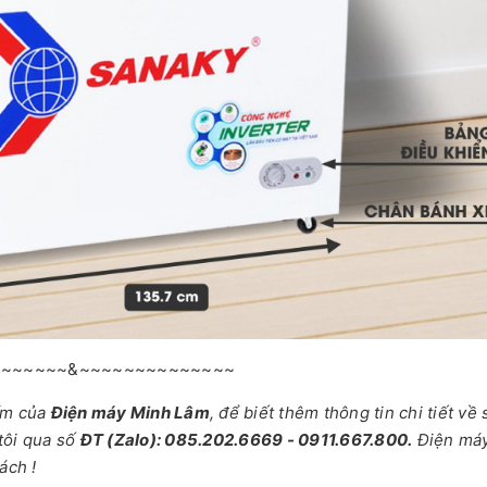
~~~~~~~&~~~~~~~~~~~~~~
ẩm của
Điện máy Minh Lâm
, để biết thêm thông tin chi tiết về
tôi qua số
ĐT (Zalo): 085.202.6669 - 0911.667.800.
Điện má
ách !