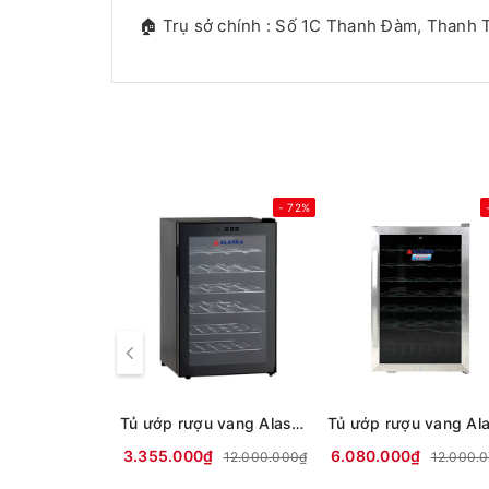
🏠 Trụ sở chính : Số 1C Thanh Đàm, Thanh T
- 72%
Tủ ướp rượu vang Alaska JC-28S
3.355.000₫
6.080.000₫
12.000.000₫
12.000.