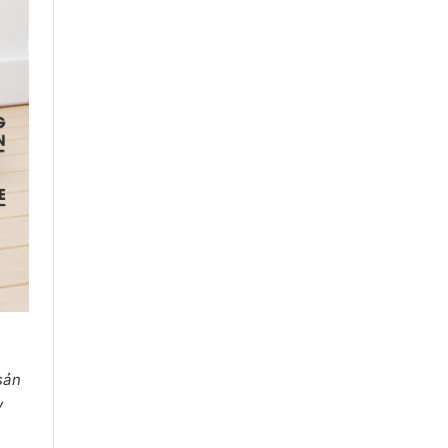
 sản
y