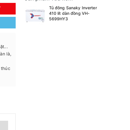
Tủ đông Sanaky Inverter
Y
410 lít dàn đồng VH-
5699HY3
t...
àn là,
 thúc