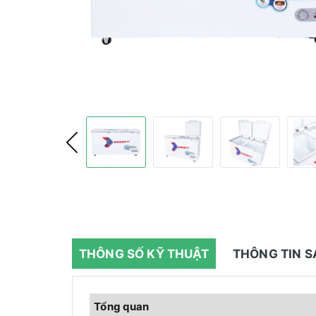
THÔNG SỐ KỸ THUẬT
THÔNG TIN 
Tổng quan