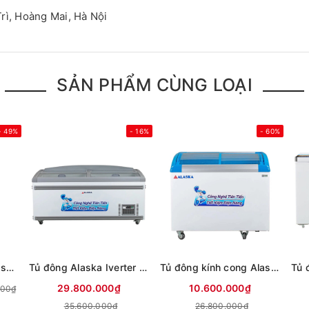
rì, Hoàng Mai, Hà Nội
SẢN PHẨM CÙNG LOẠI
- 49%
- 16%
- 60%
Tủ ướp rượu vang Alaska JC-48
Tủ đông Alaska Iverter 740 lít KN-450
Tủ đông kính cong Alaska Inverter 355 lít KC-203S
29.800.000₫
10.600.000₫
000₫
35.600.000₫
26.800.000₫