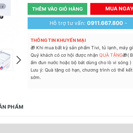
MUA NGA
THÊM VÀO GIỎ HÀNG
Hỗ trợ tư vấn:
0911.667.800
-
THÔNG TIN KHUYẾN MẠI
🎁 Khi mua bất kỳ sản phẩm Tivi, tủ lạnh, máy giặ
Quý khách có cơ hội được nhận
QUÀ TẶNG
🎁( B
ấm đun nước hoặc bộ bát dùng cho lò vi sóng )
Lưu ý: Quà tặng có hạn, chương trình có thể kết
sớm.
SẢN PHẨM