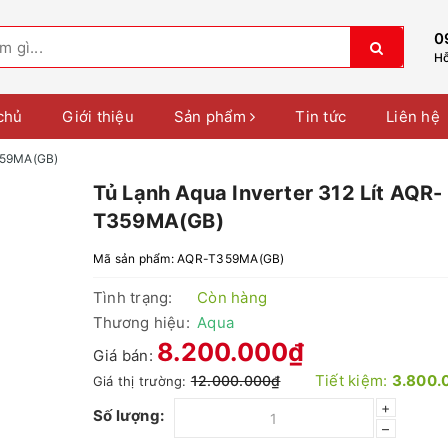
0
Hỗ
chủ
Giới thiệu
Sản phẩm
Tin tức
Liên hệ
T359MA(GB)
Tủ Lạnh Aqua Inverter 312 Lít AQR-
T359MA(GB)
Mã sản phẩm:
AQR-T359MA(GB)
Tình trạng:
Còn hàng
Thương hiệu:
Aqua
8.200.000₫
Giá bán:
Tiết kiệm:
3.800.
12.000.000₫
Giá thị trường:
+
Số lượng:
–