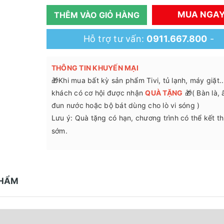
MUA NGA
THÊM VÀO GIỎ HÀNG
Hỗ trợ tư vấn:
0911.667.800
-
THÔNG TIN KHUYẾN MẠI
🎁Khi mua bất kỳ sản phẩm Tivi, tủ lạnh, máy giặt.
khách có cơ hội được nhận
QUÀ TẶNG
🎁( Bàn là,
đun nước hoặc bộ bát dùng cho lò vi sóng )
Lưu ý: Quà tặng có hạn, chương trình có thể kết t
sớm.
PHẨM