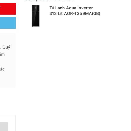
Tủ Lạnh Aqua Inverter
Y
312 Lít AQR-T359MA(GB)
.. Quý
 ấm
húc