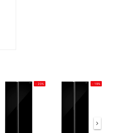
- 20%
- 19%