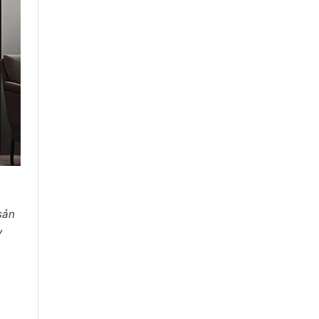
 sản
y