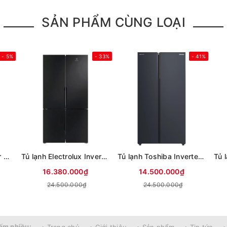
SẢN PHẨM CÙNG LOẠI
- 5%
- 33%
- 41%
Tủ lạnh Sharp Inverter 611 lít Multi Door SJ-FXPI700VG-BK
Tủ lạnh Electrolux Inverter 564 lít Multi Door EQE5700B-B
Tủ lạnh Toshiba Inverter 711 lít Side By Side GR-RS910WI-PMV(06)-MG (Mới 2025)
16.380.000₫
14.500.000₫
24.500.000₫
24.500.000₫
ếm nhiều: