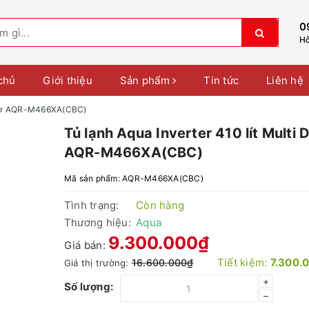
0
Hỗ
chủ
Giới thiệu
Sản phẩm
Tin tức
Liên hệ
 Door AQR-M466XA(CBC)
Tủ lạnh Aqua Inverter 410 lít Multi 
AQR-M466XA(CBC)
Mã sản phẩm:
AQR-M466XA(CBC)
Tình trạng:
Còn hàng
Thương hiệu:
Aqua
9.300.000₫
Giá bán:
Tiết kiệm:
7.300.
16.600.000₫
Giá thị trường:
+
Số lượng:
–