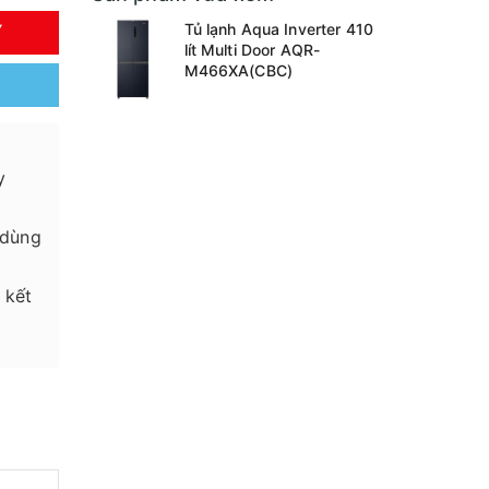
Tủ lạnh Aqua Inverter 410
Y
lít Multi Door AQR-
M466XA(CBC)
y
 dùng
 kết