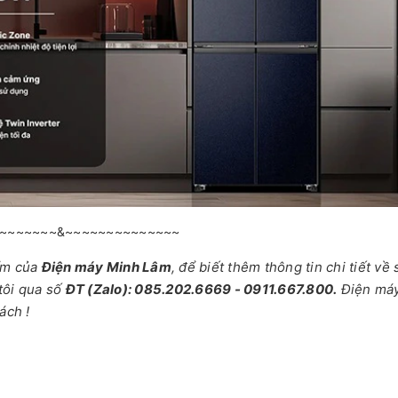
~~~~~~~&~~~~~~~~~~~~~~
ẩm của
Điện máy Minh Lâm
, để biết thêm thông tin chi tiết về
tôi qua số
ĐT (Zalo): 085.202.6669 - 0911.667.800.
Điện má
ách !