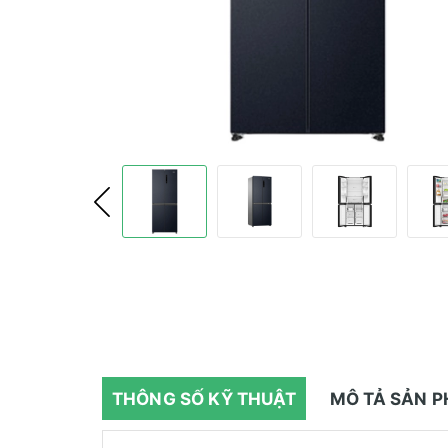
THÔNG SỐ KỸ THUẬT
MÔ TẢ SẢN 