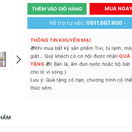
MUA NGA
THÊM VÀO GIỎ HÀNG
Hỗ trợ tư vấn:
0911.667.800
-
THÔNG TIN KHUYẾN MẠI
🎁Khi mua bất kỳ sản phẩm Tivi, tủ lạnh, má
giặt... Quý khách có cơ hội được nhận
QUÀ
TẶNG
🎁( Bàn là, ấm đun nước hoặc bộ bát
cho lò vi sóng )
Lưu ý: Quà tặng có hạn, chương trình có thể
thúc sớm.
PHẨM