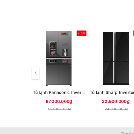
- 5%
Tủ lạnh Panasonic Inverter 650 lít PRIME+ Edition Multi Door NR-WY720ZMMV
87.000.000₫
22.900.000₫
92.000.000₫
24.000.000₫
Tìm ki