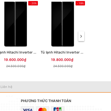
- 20%
- 19%
Tủ lạnh Hitachi Inverter 653 lít Side By Side HRSN9713ESAUVN (Mới 2026)
Tủ lạnh Hitachi Inverter 656 lít Side By Side HRSN9713ESUVN (Mới 2026)
19.600.000₫
19.800.000₫
11.970
24.500.000₫
24.500.000₫
 Liên hệ
PHƯƠNG THỨC THANH TOÁN