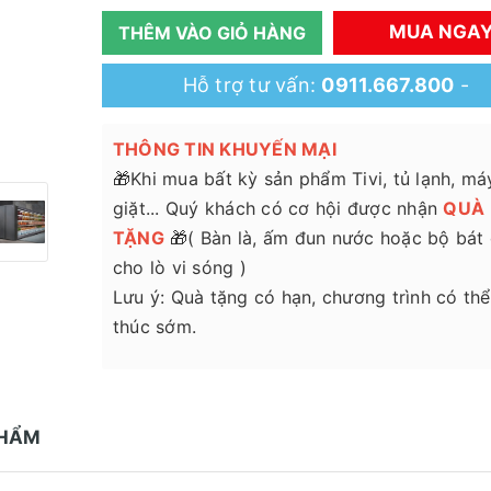
MUA NGA
THÊM VÀO GIỎ HÀNG
Hỗ trợ tư vấn:
0911.667.800
-
THÔNG TIN KHUYẾN MẠI
🎁Khi mua bất kỳ sản phẩm Tivi, tủ lạnh, má
giặt... Quý khách có cơ hội được nhận
QUÀ
TẶNG
🎁( Bàn là, ấm đun nước hoặc bộ bát
cho lò vi sóng )
Lưu ý: Quà tặng có hạn, chương trình có thể
thúc sớm.
PHẨM