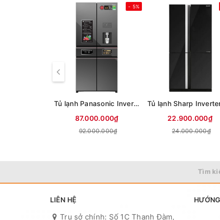
- 5%
Tủ lạnh Panasonic Inverter 650 lít PRIME+ Edition Multi Door NR-WY720ZMMV
87.000.000₫
22.900.000₫
92.000.000₫
24.000.000₫
Tìm ki
LIÊN HỆ
HƯỚNG
Trụ sở chính: Số 1C Thanh Đàm,