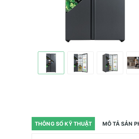
THÔNG SỐ KỸ THUẬT
MÔ TẢ SẢN 