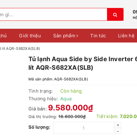
0
Hỗ
chủ
Giới thiệu
Sản phẩm
Tin tức
Liên hệ
46 lít AQR-S682XA(SLB)
Tủ lạnh Aqua Side by Side Inverter
lít AQR-S682XA(SLB)
Mã sản phẩm:
AQR-S682XA(SLB)
Tình trạng:
Còn hàng
Thương hiệu:
Aqua
9.580.000₫
Giá bán:
Tiết kiệm:
7.020.
16.600.000₫
Giá thị trường:
+
Số lượng:
–