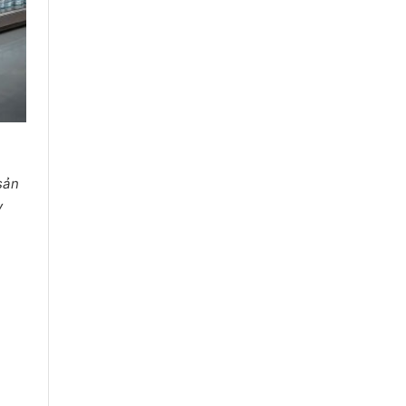
 sản
y