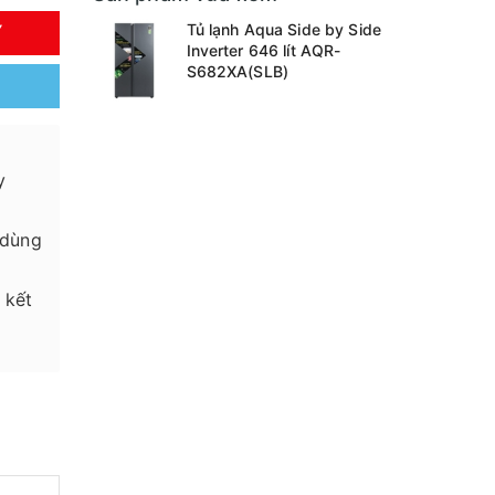
Tủ lạnh Aqua Side by Side
Y
Inverter 646 lít AQR-
S682XA(SLB)
y
 dùng
 kết