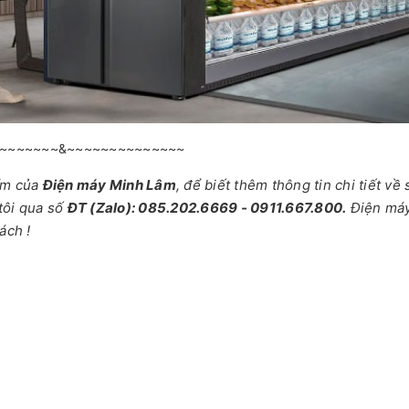
~~~~~~~&~~~~~~~~~~~~~~
ẩm của
Điện máy Minh Lâm
, để biết thêm thông tin chi tiết về
tôi qua số
ĐT (Zalo): 085.202.6669 - 0911.667.800.
Điện má
ách !