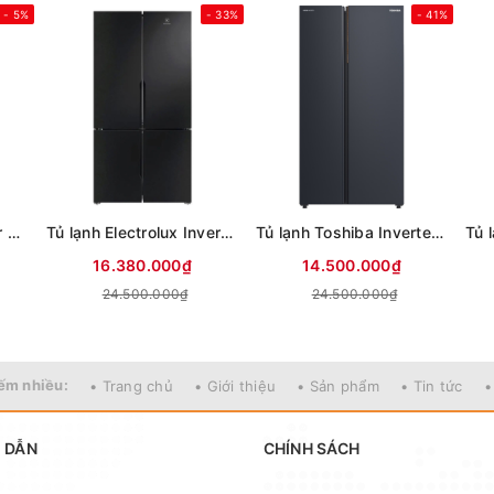
- 5%
- 33%
- 41%
Tủ lạnh Sharp Inverter 611 lít Multi Door SJ-FXPI700VG-BK
Tủ lạnh Electrolux Inverter 564 lít Multi Door EQE5700B-B
Tủ lạnh Toshiba Inverter 711 lít Side By Side GR-RS910WI-PMV(06)-MG (Mới 2025)
16.380.000₫
14.500.000₫
24.500.000₫
24.500.000₫
ếm nhiều:
• Trang chủ
• Giới thiệu
• Sản phẩm
• Tin tức
•
 DẪN
CHÍNH SÁCH