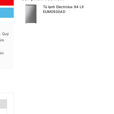
Y
Tủ lạnh Electrolux 94 Lít
EUM0930AD
.. Quý
 ấm
húc