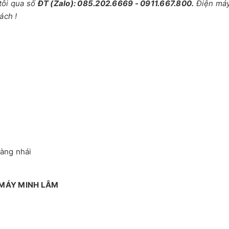
tôi qua số
ĐT (Zalo): 085.202.6669 - 0911.667.800.
Điện má
ách !
hàng nhái
 MÁY MINH LÂM