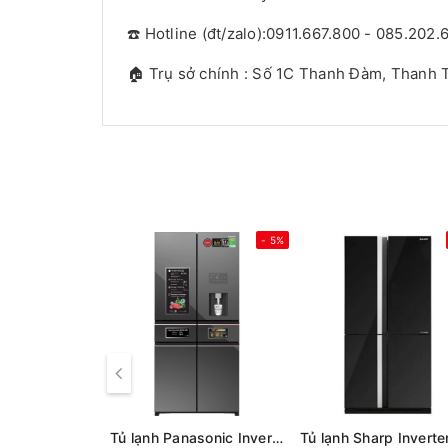
☎️ Hotline (đt/zalo):0911.667.800 - 085.202.
🏠 Trụ sở chính : Số 1C Thanh Đàm, Thanh T
- 5%
Tủ lạnh Panasonic Inverter 650 lít PRIME+ Edition Multi Door NR-WY720ZMMV