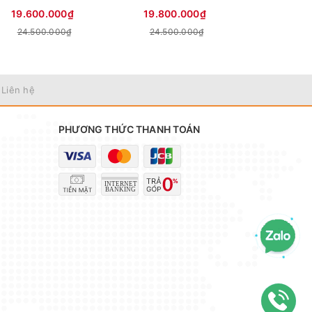
19.600.000₫
19.800.000₫
11.970
24.500.000₫
24.500.000₫
 Liên hệ
PHƯƠNG THỨC THANH TOÁN