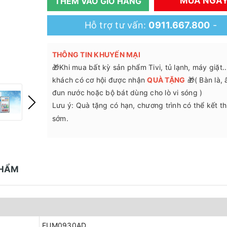
MUA NGA
THÊM VÀO GIỎ HÀNG
Hỗ trợ tư vấn:
0911.667.800
-
THÔNG TIN KHUYẾN MẠI
🎁Khi mua bất kỳ sản phẩm Tivi, tủ lạnh, máy giặt.
khách có cơ hội được nhận
QUÀ TẶNG
🎁( Bàn là,
đun nước hoặc bộ bát dùng cho lò vi sóng )
Lưu ý: Quà tặng có hạn, chương trình có thể kết t
sớm.
PHẨM
EUM0930AD