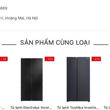
6669
rì, Hoàng Mai, Hà Nội
SẢN PHẨM CÙNG LOẠI
- 5%
- 33%
- 41%
Tủ lạnh Sharp Inverter 611 lít Multi Door SJ-FXPI700VG-BK
Tủ lạnh Electrolux Inverter 564 lít Multi Door EQE5700B-B
Tủ lạnh Toshiba Inverter 711 lít Side By Side GR-RS910WI-PMV(06)-MG (Mới 2025)