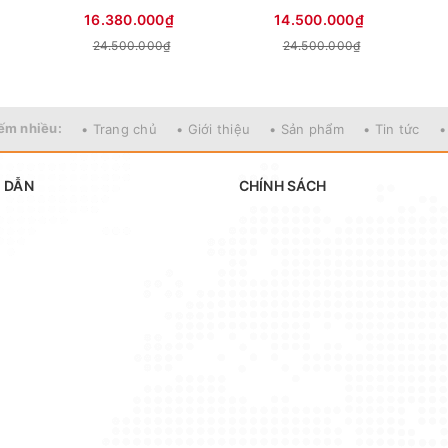
16.380.000₫
14.500.000₫
24.500.000₫
24.500.000₫
ếm nhiều:
• Trang chủ
• Giới thiệu
• Sản phẩm
• Tin tức
•
 DẪN
CHÍNH SÁCH