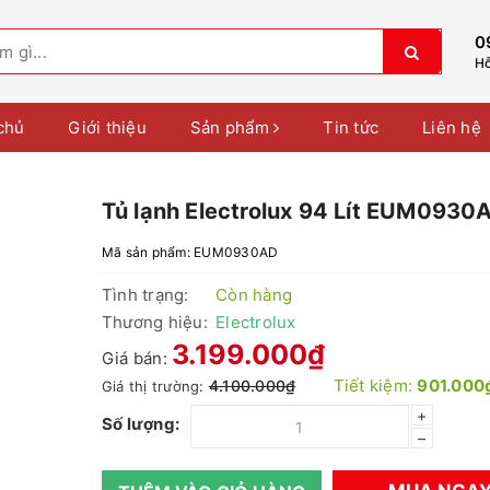
0
Hỗ
chủ
Giới thiệu
Sản phẩm
Tin tức
Liên hệ
Tủ lạnh Electrolux 94 Lít EUM0930
Mã sản phẩm:
EUM0930AD
Tình trạng:
Còn hàng
Thương hiệu:
Electrolux
3.199.000₫
Giá bán:
Tiết kiệm:
901.000
4.100.000₫
Giá thị trường:
+
Số lượng:
–