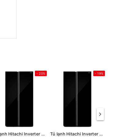
- 20%
- 19%
Tủ lạnh Hitachi Inverter 653 lít Side By Side HRSN9713ESAUVN (Mới 2026)
Tủ lạnh Hitachi Inverter 656 lít Side By Side HRSN9713ESUVN (Mới 2026)