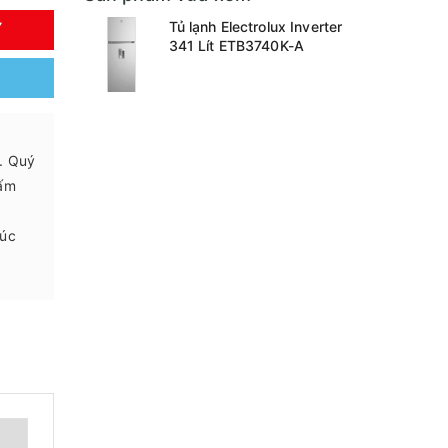
Tủ lạnh Electrolux Inverter
Y
341 Lít ETB3740K-A
.. Quý
 ấm
húc