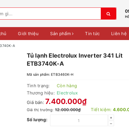
0
Hỗ
chủ
Giới thiệu
Sản phẩm
Tin tức
Liên hệ
TB3740K-A
Tủ lạnh Electrolux Inverter 341 Lít
ETB3740K-A
Mã sản phẩm:
ETB3460K-H
Tình trạng:
Còn hàng
Thương hiệu:
Electrolux
7.400.000₫
Giá bán:
Tiết kiệm:
4.600.
12.000.000₫
Giá thị trường:
+
Số lượng:
–