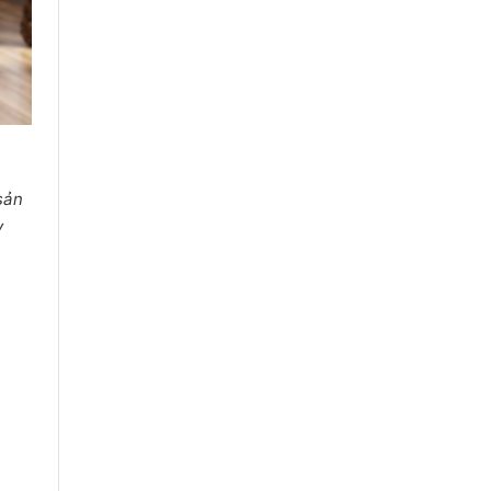
 sản
y