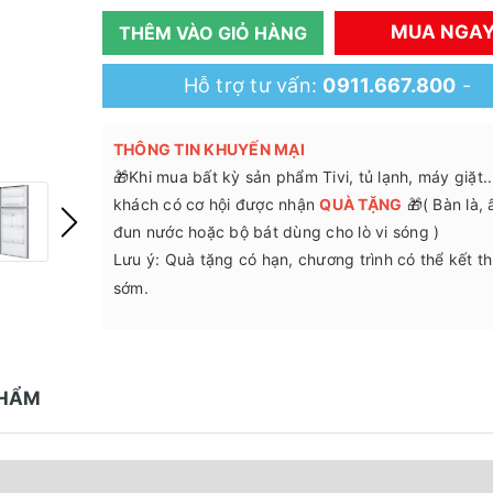
MUA NGA
THÊM VÀO GIỎ HÀNG
Hỗ trợ tư vấn:
0911.667.800
-
THÔNG TIN KHUYẾN MẠI
🎁Khi mua bất kỳ sản phẩm Tivi, tủ lạnh, máy giặt.
khách có cơ hội được nhận
QUÀ TẶNG
🎁( Bàn là,
đun nước hoặc bộ bát dùng cho lò vi sóng )
Lưu ý: Quà tặng có hạn, chương trình có thể kết t
sớm.
PHẨM