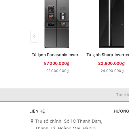
Tủ lạnh Panasonic Inverter 650 lít PRIME+ Edition Multi Door NR-WY720ZMMV
87.000.000₫
22.900.000₫
92.000.000₫
24.000.000₫
Tìm ki
LIÊN HỆ
HƯỚNG
Trụ sở chính: Số 1C Thanh Đàm,
Thanh Trì, Hoàng Mai, Hà Nội