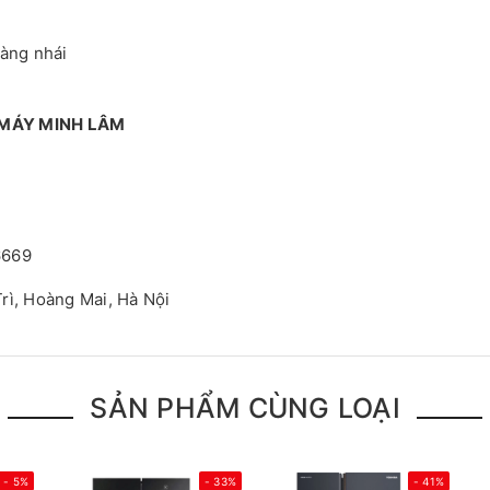
hàng nhái
 MÁY MINH LÂM
6669
rì, Hoàng Mai, Hà Nội
SẢN PHẨM CÙNG LOẠI
- 5%
- 33%
- 41%