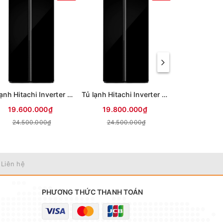
Tủ lạnh Hitachi Inverter 653 lít Side By Side HRSN9713ESAUVN (Mới 2026)
Tủ lạnh Hitachi Inverter 656 lít Side By Side HRSN9713ESUVN (Mới 2026)
19.600.000₫
19.800.000₫
11.970
24.500.000₫
24.500.000₫
 Liên hệ
PHƯƠNG THỨC THANH TOÁN