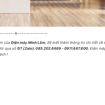
~~~~~~~&~~~~~~~~~~~~~~
ẩm của
Điện máy Minh Lâm
, để biết thêm thông tin chi tiết về
tôi qua số
ĐT (Zalo): 085.202.6669 - 0911.667.800.
Điện má
ách !