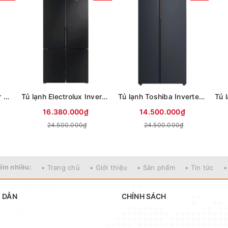
Tủ lạnh Sharp Inverter 611 lít Multi Door SJ-FXPI700VG-BK
Tủ lạnh Electrolux Inverter 564 lít Multi Door EQE5700B-B
Tủ lạnh Toshiba Inverter 711 lít Side By Side GR-RS910WI-PMV(06)-MG (Mới 2025)
16.380.000₫
14.500.000₫
24.500.000₫
24.500.000₫
ếm nhiều:
• Trang chủ
• Giới thiệu
• Sản phẩm
• Tin tức
•
 DẪN
CHÍNH SÁCH