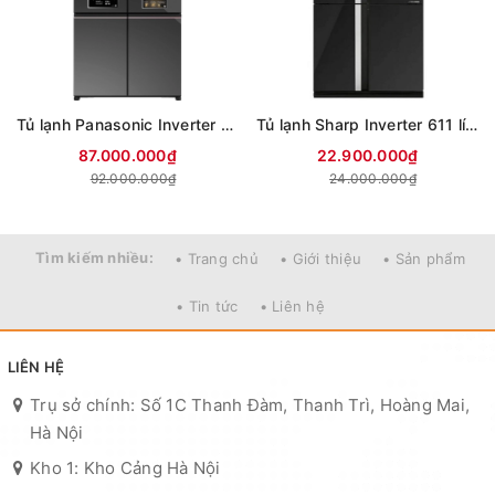
Tủ lạnh Panasonic Inverter 650 lít PRIME+ Edition Multi Door NR-WY720ZMMV
Tủ lạnh Sharp Inverter 611 lít Multi Door SJ-FXPI700VG-BK
87.000.000₫
22.900.000₫
92.000.000₫
24.000.000₫
Tìm kiếm nhiều:
• Trang chủ
• Giới thiệu
• Sản phẩm
• Tin tức
• Liên hệ
LIÊN HỆ
Trụ sở chính: Số 1C Thanh Đàm, Thanh Trì, Hoàng Mai,
Hà Nội
Kho 1: Kho Cảng Hà Nội