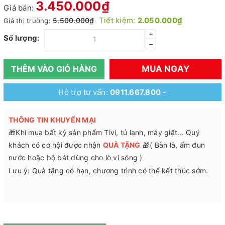
3.450.000₫
Giá bán:
Tiết kiệm:
2.050.000₫
5.500.000₫
Giá thị trường:
+
Số lượng:
–
MUA NGAY
THÊM VÀO GIỎ HÀNG
Hỗ trợ tư vấn:
0911.667.800
-
THÔNG TIN KHUYẾN MẠI
🎁Khi mua bất kỳ sản phẩm Tivi, tủ lạnh, máy giặt... Quý
khách có cơ hội được nhận
QUÀ TẶNG
🎁( Bàn là, ấm đun
nước hoặc bộ bát dùng cho lò vi sóng )
Lưu ý: Quà tặng có hạn, chương trình có thể kết thúc sớm.