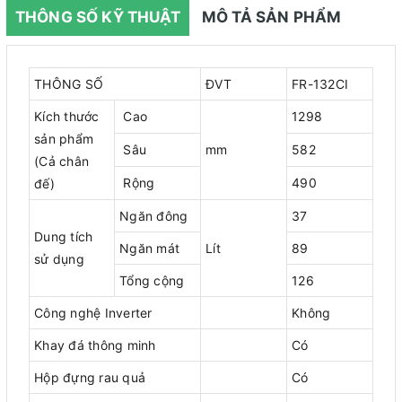
THÔNG SỐ KỸ THUẬT
MÔ TẢ SẢN PHẨM
THÔNG SỐ
ĐVT
FR-132CI
Kích thước
Cao
1298
sản phẩm
Sâu
mm
582
(Cả chân
Rộng
490
đế)
Ngăn đông
37
Dung tích
Ngăn mát
Lít
89
sử dụng
Tổng cộng
126
Công nghệ Inverter
Không
Khay đá thông minh
Có
Hộp đựng rau quả
Có