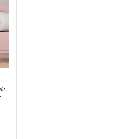
 sản
y