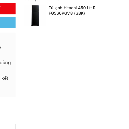
Tủ lạnh Hitachi 450 Lít R-
Y
FG560PGV8 (GBK)
y
 dùng
 kết