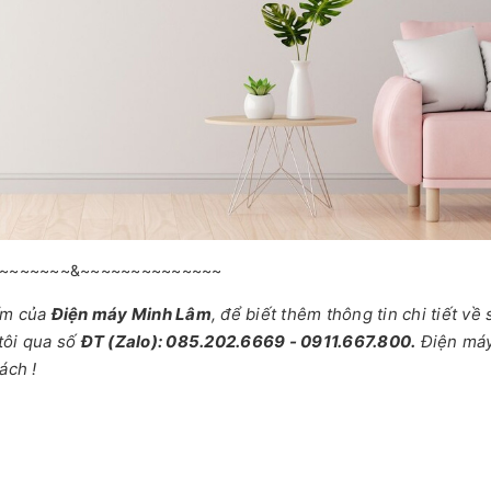
~~~~~~~&~~~~~~~~~~~~~~
ẩm của
Điện máy Minh Lâm
, để biết thêm thông tin chi tiết về
tôi qua số
ĐT (Zalo): 085.202.6669 - 0911.667.800.
Điện má
ách !