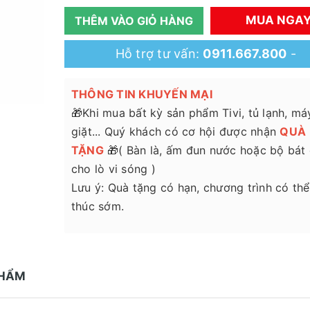
MUA NGA
THÊM VÀO GIỎ HÀNG
Hỗ trợ tư vấn:
0911.667.800
-
THÔNG TIN KHUYẾN MẠI
🎁Khi mua bất kỳ sản phẩm Tivi, tủ lạnh, má
giặt... Quý khách có cơ hội được nhận
QUÀ
TẶNG
🎁( Bàn là, ấm đun nước hoặc bộ bát
cho lò vi sóng )
Lưu ý: Quà tặng có hạn, chương trình có thể
thúc sớm.
PHẨM