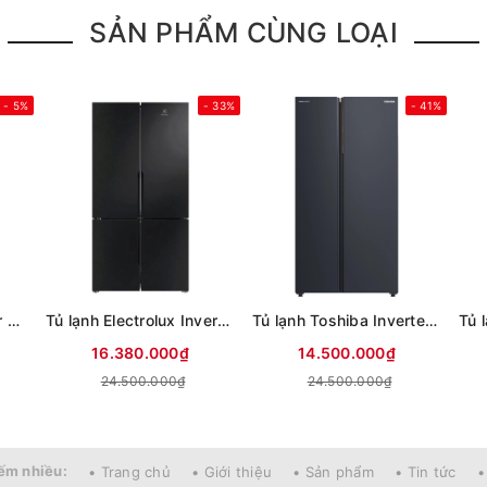
SẢN PHẨM CÙNG LOẠI
- 5%
- 33%
- 41%
Tủ lạnh Sharp Inverter 611 lít Multi Door SJ-FXPI700VG-BK
Tủ lạnh Electrolux Inverter 564 lít Multi Door EQE5700B-B
Tủ lạnh Toshiba Inverter 711 lít Side By Side GR-RS910WI-PMV(06)-MG (Mới 2025)
16.380.000₫
14.500.000₫
24.500.000₫
24.500.000₫
ếm nhiều:
• Trang chủ
• Giới thiệu
• Sản phẩm
• Tin tức
•