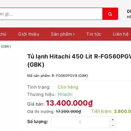
0
Hỗ
chủ
Giới thiệu
Sản phẩm
Tin tức
Liên hệ
 (GBK)
Tủ lạnh Hitachi 450 Lít R-FG560PG
(GBK)
Mã sản phẩm:
R-FG560PGV8 (GBK)
Tình trạng:
Còn hàng
Thương hiệu:
Hitachi
13.400.000₫
Giá bán:
Tiết kiệm:
3.800.
17.200.000₫
Giá thị trường:
+
Số lượng:
–