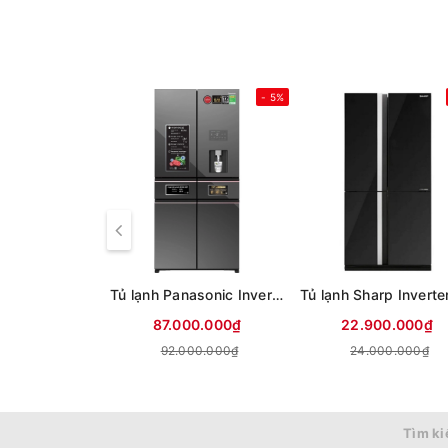
- 5%
Tủ lạnh Panasonic Inverter 650 lít PRIME+ Edition Multi Door NR-WY720ZMMV
87.000.000₫
22.900.000₫
92.000.000₫
24.000.000₫
Tìm ki