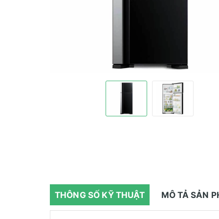
THÔNG SỐ KỸ THUẬT
MÔ TẢ SẢN 