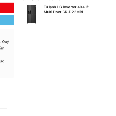
Tủ lạnh LG Inverter 494 lít
Y
Multi Door GR-D22MBI
.. Quý
 ấm
húc