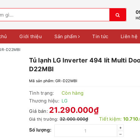
0
Hỗ
chủ
Giới thiệu
Sản phẩm
Tin tức
Liên hệ
r GR-D22MBI
Tủ lạnh LG Inverter 494 lít Multi Do
D22MBI
Mã sản phẩm:
GR-D22MBI
Tình trạng:
Còn hàng
Thương hiệu:
LG
21.290.000₫
Giá bán:
Tiết kiệm:
10.710
32.000.000₫
Giá thị trường:
+
Số lượng:
–