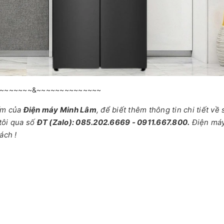
~~~~~~~&~~~~~~~~~~~~~~
ẩm của
Điện máy Minh Lâm
, để biết thêm thông tin chi tiết về
tôi qua số
ĐT (Zalo): 085.202.6669 - 0911.667.800.
Điện má
ách !