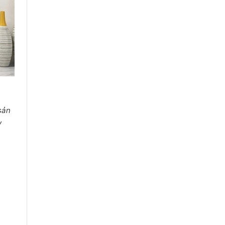
 sản
y