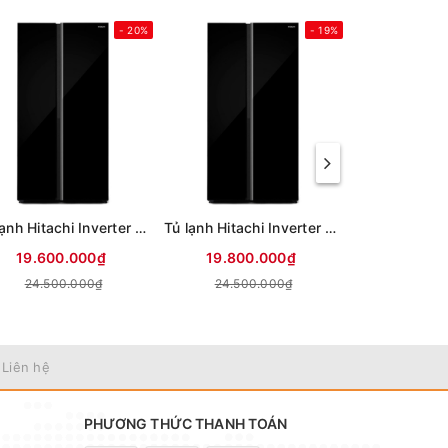
- 20%
- 19%
Tủ lạnh Hitachi Inverter 653 lít Side By Side HRSN9713ESAUVN (Mới 2026)
Tủ lạnh Hitachi Inverter 656 lít Side By Side HRSN9713ESUVN (Mới 2026)
19.600.000₫
19.800.000₫
11.970
24.500.000₫
24.500.000₫
 Liên hệ
PHƯƠNG THỨC THANH TOÁN