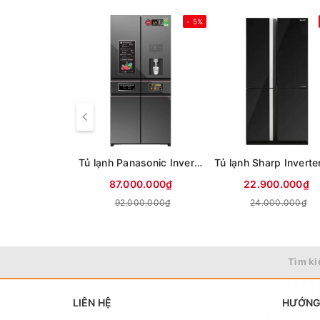
- 5%
Tủ lạnh Panasonic Inverter 650 lít PRIME+ Edition Multi Door NR-WY720ZMMV
87.000.000₫
22.900.000₫
92.000.000₫
24.000.000₫
Tìm ki
LIÊN HỆ
HƯỚNG