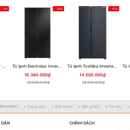
- 5%
- 33%
- 41%
Tủ lạnh Sharp Inverter 611 lít Multi Door SJ-FXPI700VG-BK
Tủ lạnh Electrolux Inverter 564 lít Multi Door EQE5700B-B
Tủ lạnh Toshiba Inverter 711 lít Side By Side GR-RS910WI-PMV(06)-MG (Mới 2025)
16.380.000₫
14.500.000₫
24.500.000₫
24.500.000₫
ếm nhiều:
• Trang chủ
• Giới thiệu
• Sản phẩm
• Tin tức
•
 DẪN
CHÍNH SÁCH