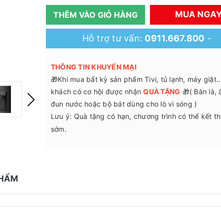
MUA NGA
THÊM VÀO GIỎ HÀNG
Hỗ trợ tư vấn:
0911.667.800
-
THÔNG TIN KHUYẾN MẠI
🎁Khi mua bất kỳ sản phẩm Tivi, tủ lạnh, máy giặt.
khách có cơ hội được nhận
QUÀ TẶNG
🎁( Bàn là,
đun nước hoặc bộ bát dùng cho lò vi sóng )
Lưu ý: Quà tặng có hạn, chương trình có thể kết t
sớm.
PHẨM