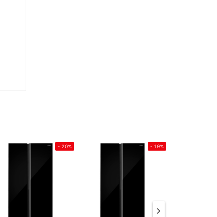
- 20%
- 19%