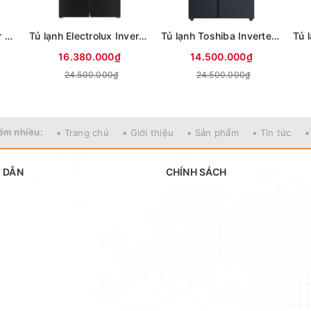
Tủ lạnh Sharp Inverter 611 lít Multi Door SJ-FXPI700VG-BK
Tủ lạnh Electrolux Inverter 564 lít Multi Door EQE5700B-B
Tủ lạnh Toshiba Inverter 711 lít Side By Side GR-RS910WI-PMV(06)-MG (Mới 2025)
16.380.000₫
14.500.000₫
24.500.000₫
24.500.000₫
ếm nhiều:
• Trang chủ
• Giới thiệu
• Sản phẩm
• Tin tức
•
 DẪN
CHÍNH SÁCH