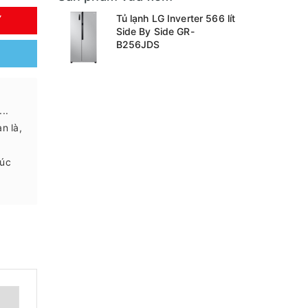
Tủ lạnh LG Inverter 566 lít
Y
Side By Side GR-
B256JDS
..
àn là,
húc