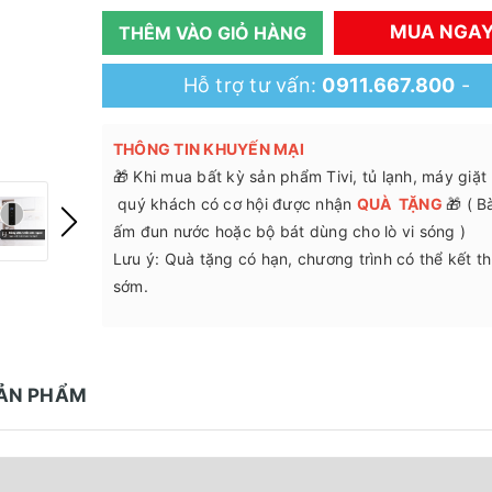
MUA NGA
THÊM VÀO GIỎ HÀNG
Hỗ trợ tư vấn:
0911.667.800
-
THÔNG TIN KHUYẾN MẠI
🎁 Khi mua bất kỳ sản phẩm Tivi, tủ lạnh, máy giặt .
quý khách có cơ hội được nhận
QUÀ TẶNG
🎁 ( B
ấm đun nước hoặc bộ bát dùng cho lò vi sóng )
Lưu ý: Quà tặng có hạn, chương trình có thể kết t
sớm.
SẢN PHẨM