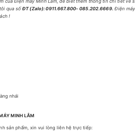
của Điện máy Minh Lâm, để biết thêm thông tin chi tiết về 
tôi qua số
ĐT (Zalo): 0911.667.800- 085.202.6669.
Điện má
ách !
hàng nhái
 MÁY MINH LÂM
 sản phẩm, xin vui lòng liên hệ trực tiếp: