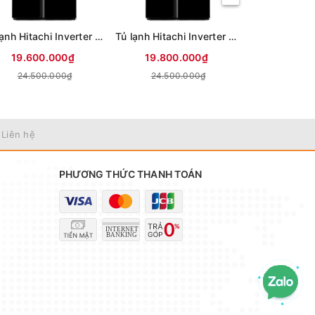
Tủ lạnh Hitachi Inverter 653 lít Side By Side HRSN9713ESAUVN (Mới 2026)
Tủ lạnh Hitachi Inverter 656 lít Side By Side HRSN9713ESUVN (Mới 2026)
19.600.000₫
19.800.000₫
11.970
24.500.000₫
24.500.000₫
 Liên hệ
PHƯƠNG THỨC THANH TOÁN