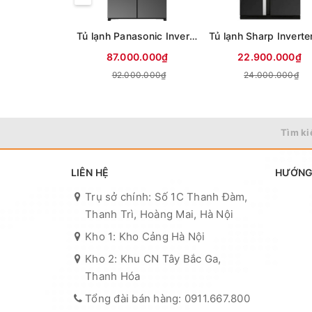
Tủ lạnh Panasonic Inverter 650 lít PRIME+ Edition Multi Door NR-WY720ZMMV
87.000.000₫
22.900.000₫
92.000.000₫
24.000.000₫
Tìm ki
LIÊN HỆ
HƯỚNG
Trụ sở chính: Số 1C Thanh Đàm,
Thanh Trì, Hoàng Mai, Hà Nội
Kho 1: Kho Cảng Hà Nội
Kho 2: Khu CN Tây Bắc Ga,
Thanh Hóa
Tổng đài bán hàng: 0911.667.800