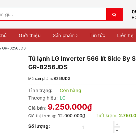
0
Hỗ
chủ
Giới thiệu
Sản phẩm
Tin tức
Liên hệ
Side GR-B256JDS
Tủ lạnh LG Inverter 566 lít Side By 
GR-B256JDS
Mã sản phẩm:
B256JDS
Tình trạng:
Còn hàng
Thương hiệu:
LG
9.250.000₫
Giá bán:
Tiết kiệm:
2.750.
12.000.000₫
Giá thị trường:
+
Số lượng:
–