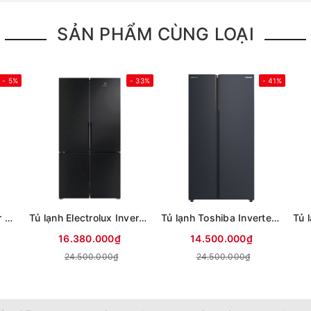
SẢN PHẨM CÙNG LOẠI
- 5%
- 33%
- 41%
Tủ lạnh Sharp Inverter 611 lít Multi Door SJ-FXPI700VG-BK
Tủ lạnh Electrolux Inverter 564 lít Multi Door EQE5700B-B
Tủ lạnh Toshiba Inverter 711 lít Side By Side GR-RS910WI-PMV(06)-MG (Mới 2025)
16.380.000₫
14.500.000₫
24.500.000₫
24.500.000₫