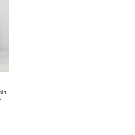
 sản
y