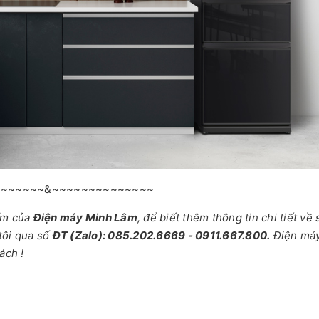
~~~~~~~&~~~~~~~~~~~~~~
ẩm của
Điện máy Minh Lâm
, để biết thêm thông tin chi tiết về
tôi qua số
ĐT (Zalo): 085.202.6669 - 0911.667.800.
Điện má
ách !