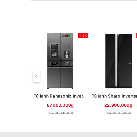
- 5%
Tủ lạnh Panasonic Inverter 650 lít PRIME+ Edition Multi Door NR-WY720ZMMV
87.000.000₫
22.900.000₫
92.000.000₫
24.000.000₫