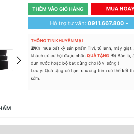
MUA NGA
THÊM VÀO GIỎ HÀNG
Hỗ trợ tư vấn:
0911.667.800
-
THÔNG TIN KHUYẾN MẠI
🎁Khi mua bất kỳ sản phẩm Tivi, tủ lạnh, máy giặt.
khách có cơ hội được nhận
QUÀ TẶNG
🎁( Bàn là,
đun nước hoặc bộ bát dùng cho lò vi sóng )
Lưu ý: Quà tặng có hạn, chương trình có thể kết t
sớm.
PHẨM