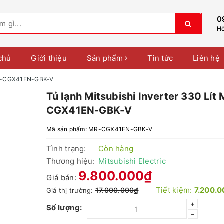
0
Hỗ
chủ
Giới thiệu
Sản phẩm
Tin tức
Liên hệ
 MR-CGX41EN-GBK-V
Tủ lạnh Mitsubishi Inverter 330 Lít
CGX41EN-GBK-V
Mã sản phẩm:
MR-CGX41EN-GBK-V
Tình trạng:
Còn hàng
Thương hiệu:
Mitsubishi Electric
9.800.000₫
Giá bán:
Tiết kiệm:
7.200.
17.000.000₫
Giá thị trường:
+
Số lượng:
–