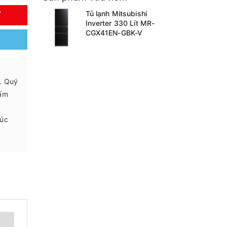
Tủ lạnh Mitsubishi
Y
Inverter 330 Lít MR-
CGX41EN-GBK-V
.. Quý
 ấm
húc