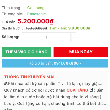
Tình trạng:
Còn hàng
Thương hiệu:
Panasonic
5.200.000₫
Giá bán:
Tiết kiệm:
9.900.000₫
15.100.000₫
Giá thị trường:
+
Số lượng:
–
MUA NGAY
THÊM VÀO GIỎ HÀNG
Hỗ trợ tư vấn:
0911.667.800
-
THÔNG TIN KHUYẾN MẠI
🎁Khi mua bất kỳ sản phẩm Tivi, tủ lạnh, máy giặt...
Quý khách có cơ hội được nhận
QUÀ TẶNG
🎁( Bàn
là, ấm đun nước hoặc bộ bát dùng cho lò vi sóng )
Lưu ý: Quà tặng có hạn, chương trình có thể kết thúc
sớm.