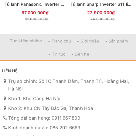
Tủ lạnh Panasonic Inverter 650 lít PRIME+ Edition Multi Door NR-WY720ZMMV
Tủ lạnh Sharp Inverter 611 lít Multi Door SJ-FXPI700VG-BK
87.000.000₫
22.900.000₫
92.000.000₫
24.000.000₫
Tìm kiếm nhiều:
• Trang chủ
• Giới thiệu
• Sản phẩm
• Tin tức
• Liên hệ
LIÊN HỆ
Trụ sở chính: Số 1C Thanh Đàm, Thanh Trì, Hoàng Mai,
Hà Nội
Kho 1: Kho Cảng Hà Nội
Kho 2: Khu CN Tây Bắc Ga, Thanh Hóa
Tổng đài bán hàng: 0911.667.800
Kinh doanh dự án: 085.202.6669