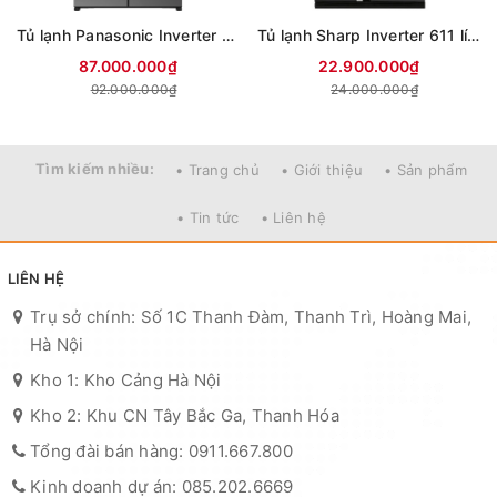
Tủ lạnh Panasonic Inverter 650 lít PRIME+ Edition Multi Door NR-WY720ZMMV
Tủ lạnh Sharp Inverter 611 lít Multi Door SJ-FXPI700VG-BK
87.000.000₫
22.900.000₫
92.000.000₫
24.000.000₫
Tìm kiếm nhiều:
• Trang chủ
• Giới thiệu
• Sản phẩm
• Tin tức
• Liên hệ
LIÊN HỆ
Trụ sở chính: Số 1C Thanh Đàm, Thanh Trì, Hoàng Mai,
Hà Nội
Kho 1: Kho Cảng Hà Nội
Kho 2: Khu CN Tây Bắc Ga, Thanh Hóa
Tổng đài bán hàng: 0911.667.800
Kinh doanh dự án: 085.202.6669