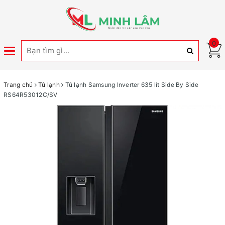
0
Toggle
navigation
Trang chủ
Tủ lạnh
Tủ lạnh Samsung Inverter 635 lít Side By Side
RS64R53012C/SV