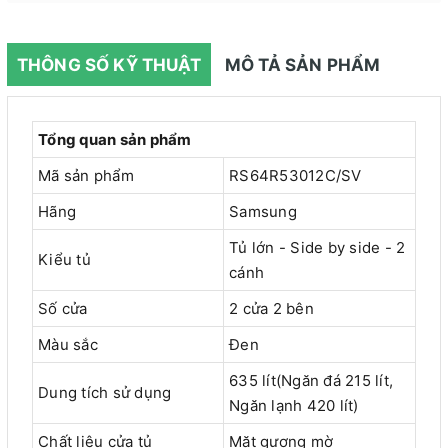
THÔNG SỐ KỸ THUẬT
MÔ TẢ SẢN PHẨM
Tổng quan sản phẩm
Mã sản phẩm
RS64R53012C/SV
Hãng
Samsung
Tủ lớn - Side by side - 2
Kiểu tủ
cánh
Số cửa
2 cửa 2 bên
Màu sắc
Đen
635 lít(Ngăn đá 215 lít,
Dung tích sử dụng
Ngăn lạnh 420 lít)
Chất liệu cửa tủ
Mặt gương mờ