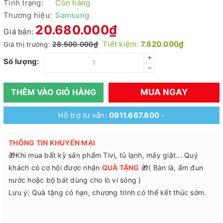
Tình trạng:
Còn hàng
Thương hiệu:
Samsung
20.680.000₫
Giá bán:
Tiết kiệm:
7.820.000₫
28.500.000₫
Giá thị trường:
+
Số lượng:
–
MUA NGAY
THÊM VÀO GIỎ HÀNG
Hỗ trợ tư vấn:
0911.667.800
-
THÔNG TIN KHUYẾN MẠI
🎁Khi mua bất kỳ sản phẩm Tivi, tủ lạnh, máy giặt... Quý
khách có cơ hội được nhận
QUÀ TẶNG
🎁( Bàn là, ấm đun
nước hoặc bộ bát dùng cho lò vi sóng )
Lưu ý: Quà tặng có hạn, chương trình có thể kết thúc sớm.