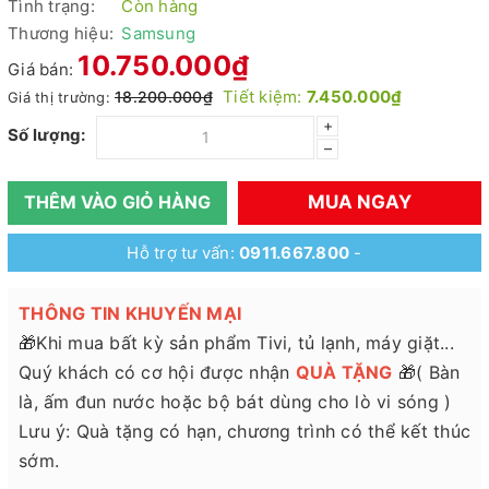
Tình trạng:
Còn hàng
Thương hiệu:
Samsung
10.750.000₫
Giá bán:
Tiết kiệm:
7.450.000₫
18.200.000₫
Giá thị trường:
+
Số lượng:
–
MUA NGAY
THÊM VÀO GIỎ HÀNG
Hỗ trợ tư vấn:
0911.667.800
-
THÔNG TIN KHUYẾN MẠI
🎁Khi mua bất kỳ sản phẩm Tivi, tủ lạnh, máy giặt...
Quý khách có cơ hội được nhận
QUÀ TẶNG
🎁( Bàn
là, ấm đun nước hoặc bộ bát dùng cho lò vi sóng )
Lưu ý: Quà tặng có hạn, chương trình có thể kết thúc
sớm.