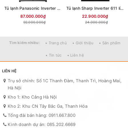
Tủ lạnh Panasonic Inverter 650 lít PRIME+ Edition Multi Door NR-WY720ZMMV
Tủ lạnh Sharp Inverter 611 lít Multi Door SJ-FXPI700VG-BK
87.000.000₫
22.900.000₫
92.000.000₫
24.000.000₫
Tìm kiếm nhiều:
• Trang chủ
• Giới thiệu
• Sản phẩm
• Tin tức
• Liên hệ
LIÊN HỆ
Trụ sở chính: Số 1C Thanh Đàm, Thanh Trì, Hoàng Mai,
Hà Nội
Kho 1: Kho Cảng Hà Nội
Kho 2: Khu CN Tây Bắc Ga, Thanh Hóa
Tổng đài bán hàng: 0911.667.800
Kinh doanh dự án: 085.202.6669