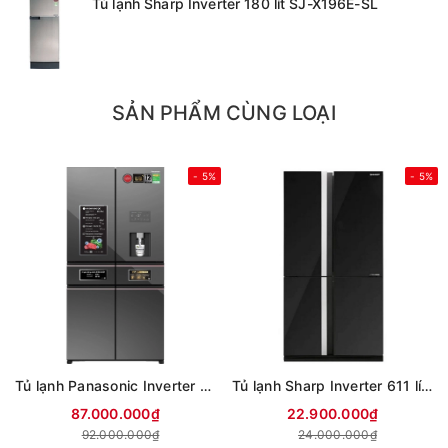
Tủ lạnh Sharp Inverter 180 lít SJ-X196E-SL
SẢN PHẨM CÙNG LOẠI
- 5%
- 5%
Tủ lạnh Panasonic Inverter 650 lít PRIME+ Edition Multi Door NR-WY720ZMMV
Tủ lạnh Sharp Inverter 611 lít Multi Door SJ-FXPI700VG-BK
87.000.000₫
22.900.000₫
92.000.000₫
24.000.000₫