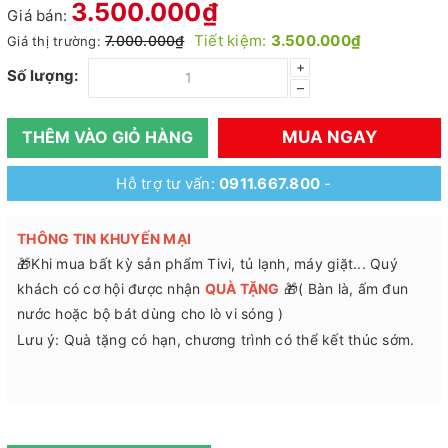
3.500.000₫
Giá bán:
Tiết kiệm:
3.500.000₫
7.000.000₫
Giá thị trường:
+
Số lượng:
–
MUA NGAY
THÊM VÀO GIỎ HÀNG
Hỗ trợ tư vấn:
0911.667.800
-
THÔNG TIN KHUYẾN MẠI
🎁Khi mua bất kỳ sản phẩm Tivi, tủ lạnh, máy giặt... Quý
khách có cơ hội được nhận
QUÀ TẶNG
🎁( Bàn là, ấm đun
nước hoặc bộ bát dùng cho lò vi sóng )
Lưu ý: Quà tặng có hạn, chương trình có thể kết thúc sớm.