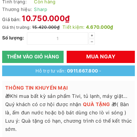
Tình trạng:
Còn hàng
Thương hiệu:
Sharp
10.750.000₫
Giá bán:
Tiết kiệm:
4.670.000₫
15.420.000₫
Giá thị trường:
+
Số lượng:
–
MUA NGAY
THÊM VÀO GIỎ HÀNG
Hỗ trợ tư vấn:
0911.667.800
-
THÔNG TIN KHUYẾN MẠI
🎁Khi mua bất kỳ sản phẩm Tivi, tủ lạnh, máy giặt...
Quý khách có cơ hội được nhận
QUÀ TẶNG
🎁( Bàn
là, ấm đun nước hoặc bộ bát dùng cho lò vi sóng )
Lưu ý: Quà tặng có hạn, chương trình có thể kết thúc
sớm.