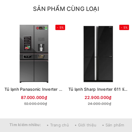
SẢN PHẨM CÙNG LOẠI
- 5%
- 5%
Tủ lạnh Panasonic Inverter 650 lít PRIME+ Edition Multi Door NR-WY720ZMMV
Tủ lạnh Sharp Inverter 611 lít Multi Door SJ-FXPI700VG-BK
87.000.000₫
22.900.000₫
92.000.000₫
24.000.000₫
Tìm kiếm nhiều:
• Trang chủ
• Giới thiệu
• Sản phẩm