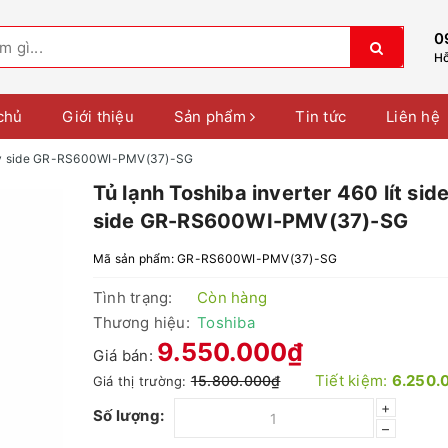
0
Hỗ
chủ
Giới thiệu
Sản phẩm
Tin tức
Liên hệ
de by side GR-RS600WI-PMV(37)-SG
Tủ lạnh Toshiba inverter 460 lít sid
side GR-RS600WI-PMV(37)-SG
Mã sản phẩm:
GR-RS600WI-PMV(37)-SG
Tình trạng:
Còn hàng
Thương hiệu:
Toshiba
9.550.000₫
Giá bán:
Tiết kiệm:
6.250.
15.800.000₫
Giá thị trường:
+
Số lượng:
–