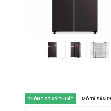
THÔNG SỐ KỸ THUẬT
MÔ TẢ SẢN 