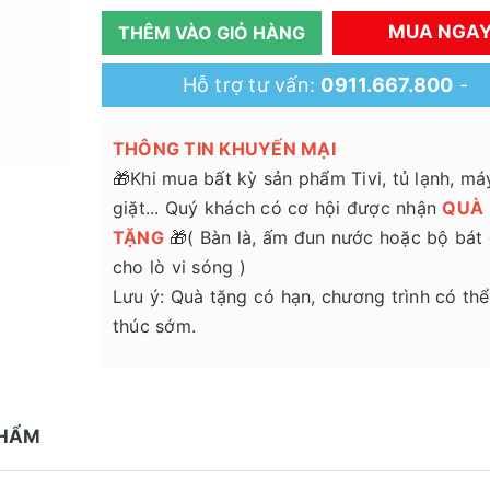
MUA NGA
THÊM VÀO GIỎ HÀNG
Hỗ trợ tư vấn:
0911.667.800
-
THÔNG TIN KHUYẾN MẠI
🎁Khi mua bất kỳ sản phẩm Tivi, tủ lạnh, má
giặt... Quý khách có cơ hội được nhận
QUÀ
TẶNG
🎁( Bàn là, ấm đun nước hoặc bộ bát
cho lò vi sóng )
Lưu ý: Quà tặng có hạn, chương trình có thể
thúc sớm.
PHẨM