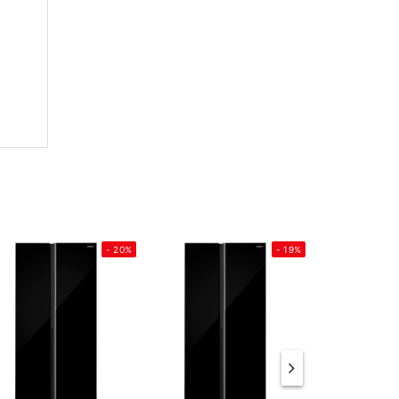
- 20%
- 19%