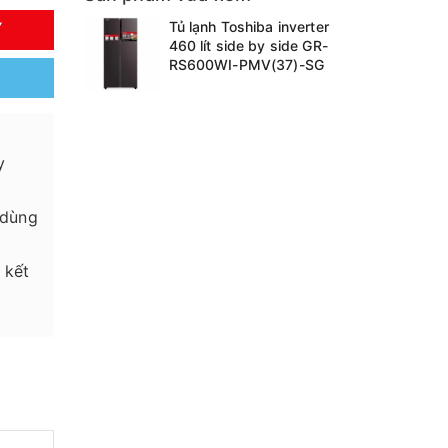
Tủ lạnh Toshiba inverter
Y
460 lít side by side GR-
RS600WI-PMV(37)-SG
y
 dùng
 kết