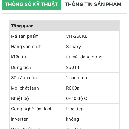
THÔNG SỐ KỸ THUẬT
THÔNG TIN SẢN PHẨM
Tổng quan
Mã sản phẩm
VH-258KL
Hãng sản xuất
Sanaky
Kiểu tủ
tủ mát dạng đứng
Dung tích
250 lít
Số cánh cửa
1 cánh mở
Môi chất lạnh
R600a
Nhiệt độ
0~10 độ C
Công nghệ làm lạnh
trực tiếp
Inverter
không