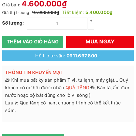
4.600.000₫
Giá bán:
Tiết kiệm:
5.400.000₫
10.000.000₫
Giá thị trường:
+
Số lượng:
–
MUA NGAY
THÊM VÀO GIỎ HÀNG
Hỗ trợ tư vấn:
0911.667.800
-
THÔNG TIN KHUYẾN MẠI
🎁 Khi mua bất kỳ sản phẩm Tivi, tủ lạnh, máy giặt... Quý
khách có cơ hội được nhận
QUÀ TẶNG
🎁( Bàn là, ấm đun
nước hoặc bộ bát dùng cho lò vi sóng )
Lưu ý: Quà tặng có hạn, chương trình có thể kết thúc
sớm.