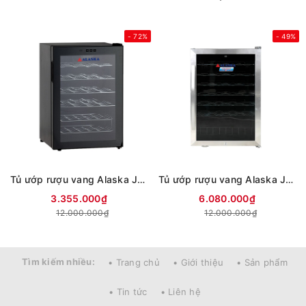
- 72%
- 49%
Tủ ướp rượu vang Alaska JC-28S
Tủ ướp rượu vang Alaska JC-48
3.355.000₫
6.080.000₫
12.000.000₫
12.000.000₫
Tìm kiếm nhiều:
• Trang chủ
• Giới thiệu
• Sản phẩm
• Tin tức
• Liên hệ