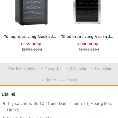
Tủ ướp rượu vang Alaska JC-28S
Tủ ướp rượu vang Alaska JC-48
3.355.000₫
6.080.000₫
12.000.000₫
12.000.000₫
Tìm kiếm nhiều:
• Trang chủ
• Giới thiệu
• Sản phẩm
• Tin tức
• Liên hệ
LIÊN HỆ
Trụ sở chính: Số 1C Thanh Đàm, Thanh Trì, Hoàng Mai,
Hà Nội