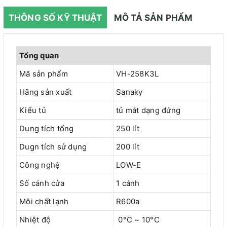
THÔNG SỐ KỸ THUẬT
MÔ TẢ SẢN PHẨM
Tổng quan
Mã sản phẩm
VH-258K3L
Hãng sản xuất
Sanaky
Kiểu tủ
tủ mát dạng đứng
Dung tích tổng
250 lít
Dugn tích sử dụng
200 lít
Công nghệ
LOW-E
Số cánh cửa
1 cánh
Môi chất lạnh
R600a
Nhiệt độ
0°C ~ 10°C