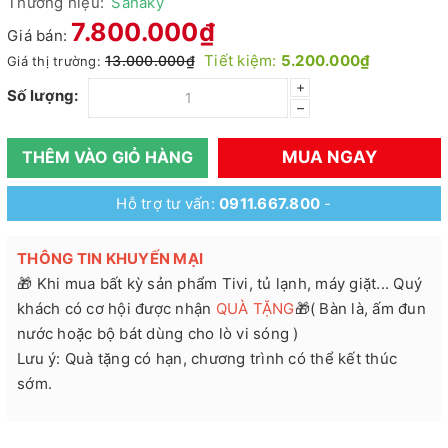
Thương hiệu:
Sanaky
7.800.000₫
Giá bán:
Tiết kiệm:
5.200.000₫
13.000.000₫
Giá thị trường:
+
Số lượng:
–
MUA NGAY
THÊM VÀO GIỎ HÀNG
Hỗ trợ tư vấn:
0911.667.800
-
THÔNG TIN KHUYẾN MẠI
🎁 Khi mua bất kỳ sản phẩm Tivi, tủ lạnh, máy giặt... Quý
khách có cơ hội được nhận
QUÀ TẶNG
🎁( Bàn là, ấm đun
nước hoặc bộ bát dùng cho lò vi sóng )
Lưu ý: Quà tặng có hạn, chương trình có thể kết thúc
sớm.