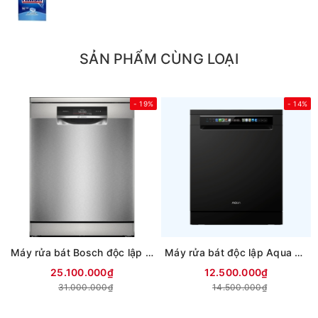
SẢN PHẨM CÙNG LOẠI
- 19%
- 14%
Máy rửa bát Bosch độc lập SMS8TCI04E
Máy rửa bát độc lập Aqua ADWA15-686BK2VN
25.100.000₫
12.500.000₫
31.000.000₫
14.500.000₫