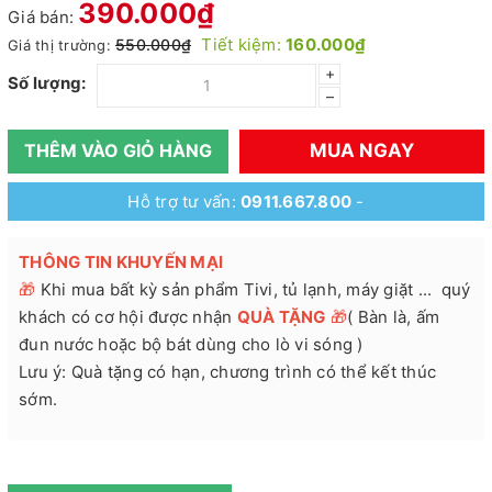
390.000₫
Giá bán:
Tiết kiệm:
160.000₫
550.000₫
Giá thị trường:
+
Số lượng:
–
MUA NGAY
THÊM VÀO GIỎ HÀNG
Hỗ trợ tư vấn:
0911.667.800
-
THÔNG TIN KHUYẾN MẠI
🎁
Khi mua bất kỳ sản phẩm Tivi, tủ lạnh, máy giặt ... quý
khách có cơ hội được nhận
QUÀ TẶNG
🎁
( Bàn là, ấm
đun nước hoặc bộ bát dùng cho lò vi sóng )
Lưu ý: Quà tặng có hạn, chương trình có thể kết thúc
sớm.