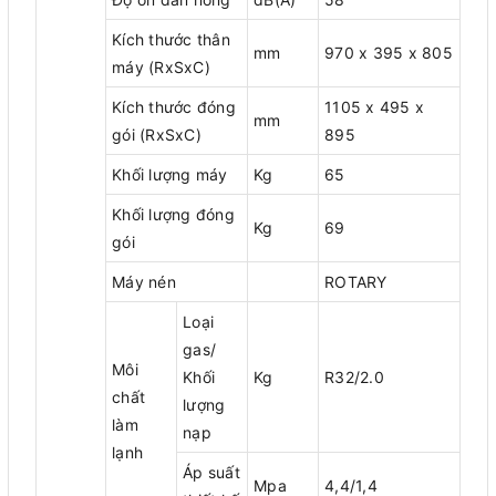
Kích thước thân
mm
970 x 395 x 805
máy (RxSxC)
Kích thước đóng
1105 x 495 x
mm
gói (RxSxC)
895
Khối lượng máy
Kg
65
Khối lượng đóng
Kg
69
gói
Máy nén
ROTARY
Loại
gas/
Môi
Khối
Kg
R32/2.0
chất
lượng
làm
nạp
lạnh
Áp suất
Mpa
4,4/1,4