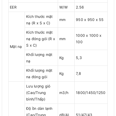
EER
W/W
2.56
Kích thước mặt
mm
950 x 950 x 55
nạ (R x S x C)
Kích thước mặt
1000 x 1000 x
nạ đóng gói (R x
mm
100
S x C)
Mặt nạ
Khối lượng mặt
Kg
5,3
nạ
Khối lượng mặt
Kg
7,8
na đóng gói
Lưu lượng gió
(Cao/Trung
m3/h
1800/1450/1250
bình/Thấp)
Độ ồn dàn lạnh
(Cao/Trung
dB(A)
51/47/43