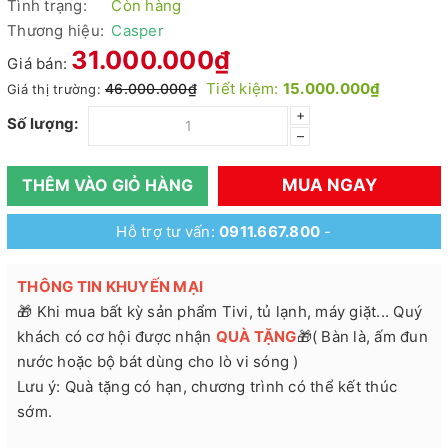
Tình trạng:
Còn hàng
Thương hiệu:
Casper
31.000.000₫
Giá bán:
Tiết kiệm:
15.000.000₫
46.000.000₫
Giá thị trường:
+
Số lượng:
–
MUA NGAY
THÊM VÀO GIỎ HÀNG
Hỗ trợ tư vấn:
0911.667.800
-
THÔNG TIN KHUYẾN MẠI
🎁 Khi mua bất kỳ sản phẩm Tivi, tủ lạnh, máy giặt... Quý
khách có cơ hội được nhận
QUÀ TẶNG
🎁( Bàn là, ấm đun
nước hoặc bộ bát dùng cho lò vi sóng )
Lưu ý: Quà tặng có hạn, chương trình có thể kết thúc
sớm.