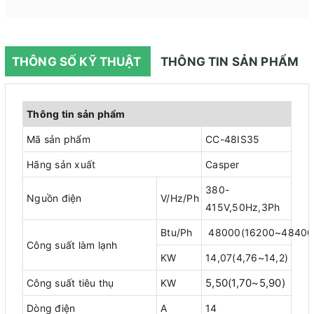
THÔNG SỐ KỸ THUẬT
THÔNG TIN SẢN PHẨM
Thông tin sản phẩm
Mã sản phẩm
CC-48IS35
Hãng sản xuất
Casper
380-
Nguồn điện
V/Hz/Ph
415V,50Hz,3Ph
Btu/Ph
48000(16200~48400
Công suất làm lạnh
KW
14,07(4,76~14,2)
5,50(1,70~5,90)
Công suất tiêu thụ
KW
Dòng điện
A
14