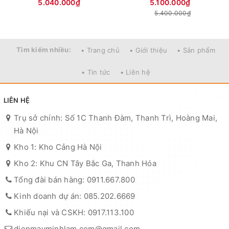
5.040.000₫
5.100.000₫
5.400.000₫
Tìm kiếm nhiều:
• Trang chủ
• Giới thiệu
• Sản phẩm
• Tin tức
• Liên hệ
LIÊN HỆ
Trụ sở chính: Số 1C Thanh Đàm, Thanh Trì, Hoàng Mai,
Hà Nội
Kho 1: Kho Cảng Hà Nội
Kho 2: Khu CN Tây Bắc Ga, Thanh Hóa
Tổng đài bán hàng: 0911.667.800
Kinh doanh dự án: 085.202.6669
Khiếu nại và CSKH: 0917.113.100
dienmayminhlam.com@gmail.com