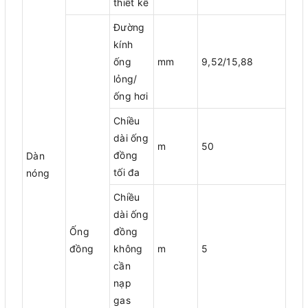
thiết kế
Đường
kính
ống
mm
9,52/15,88
lỏng/
ống hơi
Chiều
dài ống
m
50
đồng
Dàn
tối đa
nóng
Chiều
dài ống
Ống
đồng
đồng
không
m
5
cần
nạp
gas