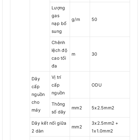
Lượng
gas
g/m
50
nạp bổ
sung
Chênh
lệch độ
m
30
cao tối
đa
Vị trí
Dây
cấp
ODU
cấp
nguồn
nguồn
cho
Thông
mm2
5x2.5mm2
máy
số dây
Dây kết nối giữa
3x2.5mm2 +
mm2
2 dàn
1x1.0mm2