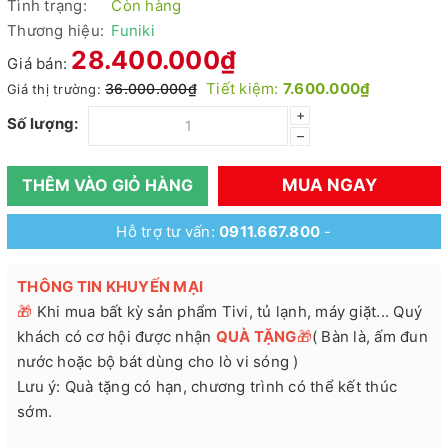
Tình trạng:
Còn hàng
Thương hiệu:
Funiki
28.400.000₫
Giá bán:
Tiết kiệm:
7.600.000₫
36.000.000₫
Giá thị trường:
+
Số lượng:
–
MUA NGAY
THÊM VÀO GIỎ HÀNG
Hỗ trợ tư vấn:
0911.667.800
-
THÔNG TIN KHUYẾN MẠI
🎁
Khi mua bất kỳ sản phẩm Tivi, tủ lạnh, máy giặt... Quý
khách có cơ hội được nhận
QUÀ TẶNG
🎁
( Bàn là, ấm đun
nước hoặc bộ bát dùng cho lò vi sóng )
Lưu ý: Quà tặng có hạn, chương trình có thể kết thúc
sớm.