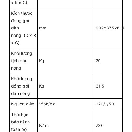
x R x C)
Kích thước
đóng gói
dàn
mm
902×375×614
nóng (D x R
x C)
Khối lượng
tịnh dàn
Kg
29
nóng
Khối lượng
đóng gói
Kg
31.5
dàn nóng
Nguồn điện
V/ph/hz
220/1/50
Thời hạn
bảo hành
Năm
730
toàn bộ