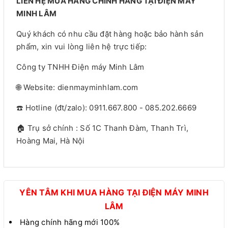
LIÊN HỆ MUA HÀNG CHÍNH HÃNG TẠI ĐIỆN MÁY
MINH LÂM
Quý khách có nhu cầu đặt hàng hoặc bảo hành sản
phẩm, xin vui lòng liên hệ trực tiếp:
Công ty TNHH Điện máy Minh Lâm
🌐 Website: dienmayminhlam.com
☎️ Hotline (đt/zalo): 0911.667.800 - 085.202.6669
🏠 Trụ sở chính : Số 1C Thanh Đàm, Thanh Trì,
Hoàng Mai, Hà Nội
YÊN TÂM KHI MUA HÀNG TẠI ĐIỆN MÁY MINH
LÂM
Hàng chính hãng mới 100%