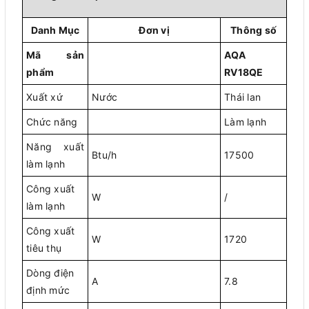
Danh Mục
Đơn vị
Thông số
Mã sản
AQA
phẩm
RV18QE
Xuất xứ
Nước
Thái lan
Chức năng
Làm lạnh
Năng xuất
Btu/h
17500
làm lạnh
Công xuất
W
/
làm lạnh
Công xuất
W
1720
tiêu thụ
Dòng điện
A
7.8
định mức