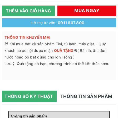
MUA NGAY
THÊM VÀO GIỎ HÀNG
Hỗ trợ tư vấn:
0911.667.800
-
THÔNG TIN KHUYẾN MẠI
🎁 Khi mua bất kỳ sản phẩm Tivi, tủ lạnh, máy giặt... Quý
khách có cơ hội được nhận
QUÀ TẶNG
🎁( Bàn là, ấm đun
nước hoặc bộ bát dùng cho lò vi sóng )
Lưu ý: Quà tặng có hạn, chương trình có thể kết thúc sớm.
THÔNG SỐ KỸ THUẬT
THÔNG TIN SẢN PHẨM
Thông tin sản phẩm