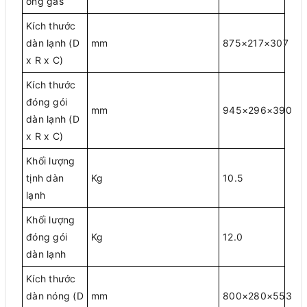
ống gas
Kích thước
dàn lạnh (D
mm
875×217×307
x R x C)
Kích thước
đóng gói
mm
945×296×390
dàn lạnh (D
x R x C)
Khối lượng
tịnh dàn
Kg
10.5
lạnh
Khối lượng
đóng gói
Kg
12.0
dàn lạnh
Kích thước
dàn nóng (D
mm
800×280×553