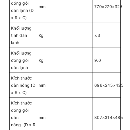
đóng gói
mm
770×270×325
dàn lạnh (D
x R x C)
Khối lượng
tịnh dàn
Kg
7.3
lạnh
Khối lượng
đóng gói
Kg
9.0
dàn lạnh
Kích thước
dàn nóng (D
mm
696×245×435
x R x C)
Kích thước
đóng gói
dàn
mm
807×314×485
nóng (D x R