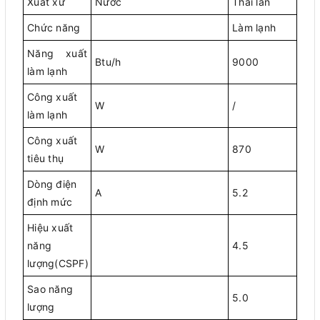
Xuất xứ
Nước
Thái lan
Chức năng
Làm lạnh
Năng xuất
Btu/h
9000
làm lạnh
Công xuất
W
/
làm lạnh
Công xuất
W
870
tiêu thụ
Dòng điện
A
5.2
định mức
Hiệu xuất
năng
4.5
lượng(CSPF)
Sao năng
5.0
lượng