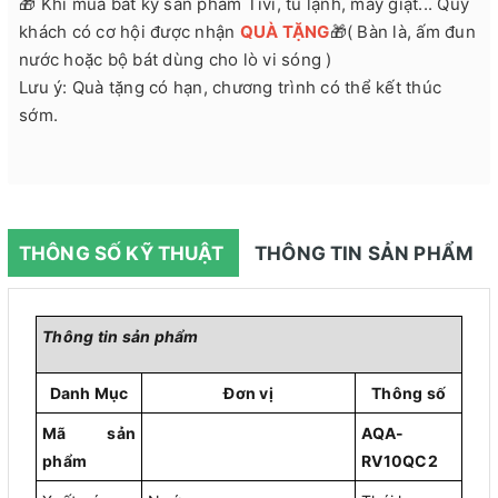
🎁 Khi mua bất kỳ sản phẩm Tivi, tủ lạnh, máy giặt... Quý
khách có cơ hội được nhận
QUÀ TẶNG
🎁( Bàn là, ấm đun
nước hoặc bộ bát dùng cho lò vi sóng )
Lưu ý: Quà tặng có hạn, chương trình có thể kết thúc
sớm.
THÔNG SỐ KỸ THUẬT
THÔNG TIN SẢN PHẨM
Thông tin sản phẩm
Danh Mục
Đơn vị
Thông số
Mã sản
AQA-
phẩm
RV10QC2