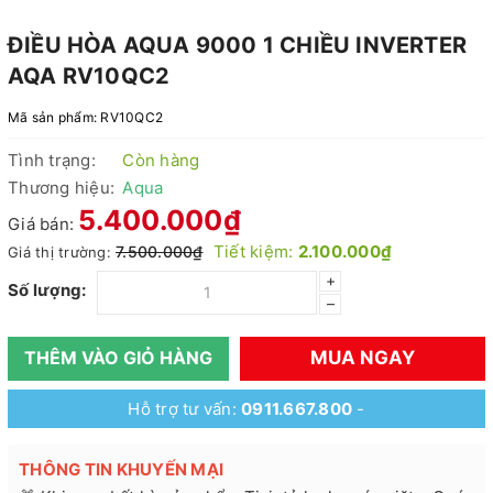
ĐIỀU HÒA AQUA 9000 1 CHIỀU INVERTER
AQA RV10QC2
Mã sản phẩm:
RV10QC2
Tình trạng:
Còn hàng
Thương hiệu:
Aqua
5.400.000₫
Giá bán:
Tiết kiệm:
2.100.000₫
7.500.000₫
Giá thị trường:
+
Số lượng:
–
MUA NGAY
THÊM VÀO GIỎ HÀNG
Hỗ trợ tư vấn:
0911.667.800
-
THÔNG TIN KHUYẾN MẠI