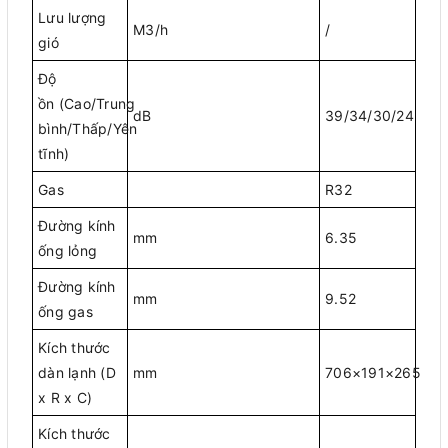
Lưu lượng
M3/h
/
gió
Độ
ồn (Cao/Trung
dB
39/34/30/24
bình/Thấp/Yên
tĩnh)
Gas
R32
Đường kính
mm
6.35
ống lỏng
Đường kính
mm
9.52
ống gas
Kích thước
dàn lạnh (D
mm
706×191×265
x R x C)
Kích thước