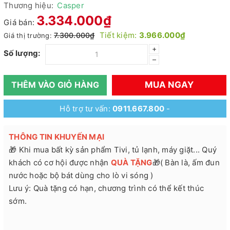
Thương hiệu:
Casper
3.334.000₫
Giá bán:
Tiết kiệm:
3.966.000₫
7.300.000₫
Giá thị trường:
+
Số lượng:
–
MUA NGAY
THÊM VÀO GIỎ HÀNG
Hỗ trợ tư vấn:
0911.667.800
-
THÔNG TIN KHUYẾN MẠI
🎁 Khi mua bất kỳ sản phẩm Tivi, tủ lạnh, máy giặt... Quý
khách có cơ hội được nhận
QUÀ TẶNG
🎁( Bàn là, ấm đun
nước hoặc bộ bát dùng cho lò vi sóng )
Lưu ý: Quà tặng có hạn, chương trình có thể kết thúc
sớm.