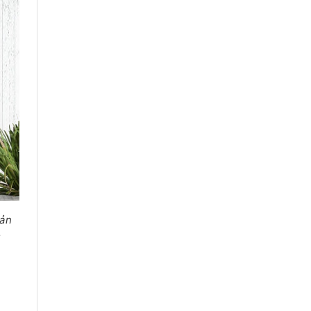
sản
y