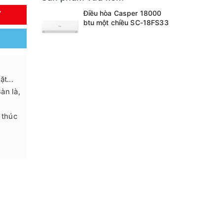
Điều hòa Casper 18000
Y
btu một chiều SC-18FS33
t...
Bàn là,
 thúc