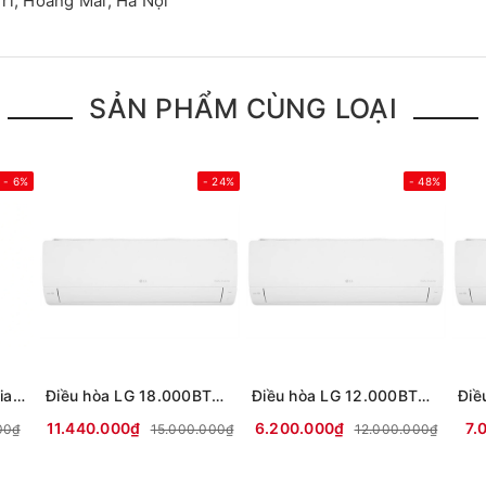
rì, Hoàng Mai, Hà Nội
SẢN PHẨM CÙNG LOẠI
- 6%
- 24%
- 48%
Điều hòa di động Lumias PAC-26
Điều hòa LG 18.000BTU 1 chiều Inverter IEC18M2 mới 2026
Điều hòa LG 12.000BTU 1 chiều Inverter IEC12M2 mới 2026
11.440.000₫
6.200.000₫
7.
00₫
15.000.000₫
12.000.000₫