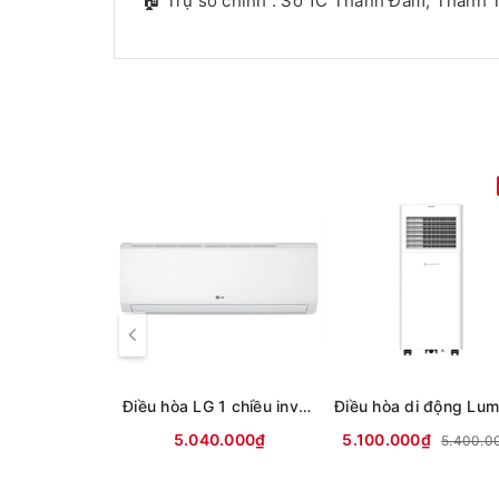
🏠 Trụ sở chính : Số 1C Thanh Đàm, Thanh T
Điều hòa LG 1 chiều inverter 9000Btu IFC09M1 (mới 2026)
5.040.000₫
5.100.000₫
5.400.0