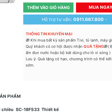
MUA NGA
THÊM VÀO GIỎ HÀNG
Hỗ trợ tư vấn:
0911.667.800
-
THÔNG TIN KHUYẾN MẠI
🎁 Khi mua bất kỳ sản phẩm Tivi, tủ lạnh, máy giặ
Quý khách có cơ hội được nhận
QUÀ TẶNG
🎁( 
ấm đun nước hoặc bộ bát dùng cho lò vi sóng )
Lưu ý: Quà tặng có hạn, chương trình có thể kết
sớm.
SẢN PHẨM
 1 chiều SC-18FS33 Thiết kế