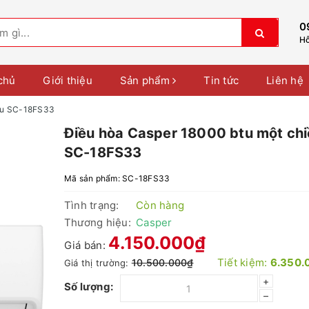
0
Hỗ
chủ
Giới thiệu
Sản phẩm
Tin tức
Liên hệ
iều SC-18FS33
Điều hòa Casper 18000 btu một ch
SC-18FS33
Mã sản phẩm:
SC-18FS33
Tình trạng:
Còn hàng
Thương hiệu:
Casper
4.150.000₫
Giá bán:
Tiết kiệm:
6.350.
10.500.000₫
Giá thị trường:
+
Số lượng:
–