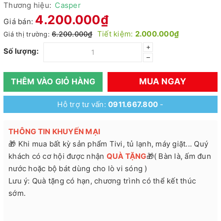
Thương hiệu:
Casper
4.200.000₫
Giá bán:
Tiết kiệm:
2.000.000₫
6.200.000₫
Giá thị trường:
+
Số lượng:
–
MUA NGAY
THÊM VÀO GIỎ HÀNG
Hỗ trợ tư vấn:
0911.667.800
-
THÔNG TIN KHUYẾN MẠI
🎁 Khi mua bất kỳ sản phẩm Tivi, tủ lạnh, máy giặt... Quý
khách có cơ hội được nhận
QUÀ TẶNG
🎁( Bàn là, ấm đun
nước hoặc bộ bát dùng cho lò vi sóng )
Lưu ý: Quà tặng có hạn, chương trình có thể kết thúc
sớm.