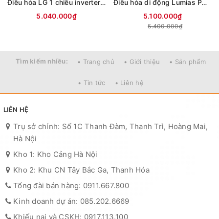
Điều hòa LG 1 chiều inverter 9000Btu IFC09M1 (mới 2026)
Điều hòa di động Lumias PAC-26
5.040.000₫
5.100.000₫
5.400.000₫
Tìm kiếm nhiều:
• Trang chủ
• Giới thiệu
• Sản phẩm
• Tin tức
• Liên hệ
LIÊN HỆ
Trụ sở chính: Số 1C Thanh Đàm, Thanh Trì, Hoàng Mai,
Hà Nội
Kho 1: Kho Cảng Hà Nội
Kho 2: Khu CN Tây Bắc Ga, Thanh Hóa
Tổng đài bán hàng: 0911.667.800
Kinh doanh dự án: 085.202.6669
Khiếu nại và CSKH: 0917.113.100