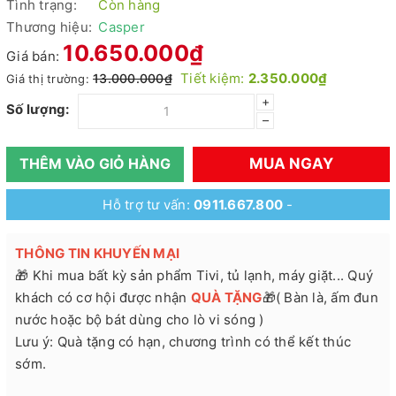
Tình trạng:
Còn hàng
Thương hiệu:
Casper
10.650.000₫
Giá bán:
Tiết kiệm:
2.350.000₫
13.000.000₫
Giá thị trường:
+
Số lượng:
–
MUA NGAY
THÊM VÀO GIỎ HÀNG
Hỗ trợ tư vấn:
0911.667.800
-
THÔNG TIN KHUYẾN MẠI
🎁 Khi mua bất kỳ sản phẩm Tivi, tủ lạnh, máy giặt... Quý
khách có cơ hội được nhận
QUÀ TẶNG
🎁( Bàn là, ấm đun
nước hoặc bộ bát dùng cho lò vi sóng )
Lưu ý: Quà tặng có hạn, chương trình có thể kết thúc
sớm.