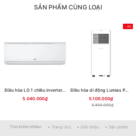
SẢN PHẨM CÙNG LOẠI
- 6%
Điều hòa LG 1 chiều inverter 9000Btu IFC09M1 (mới 2026)
Điều hòa di động Lumias PAC-26
5.040.000₫
5.100.000₫
5.400.000₫
Tìm kiếm nhiều:
• Trang chủ
• Giới thiệu
• Sản phẩm