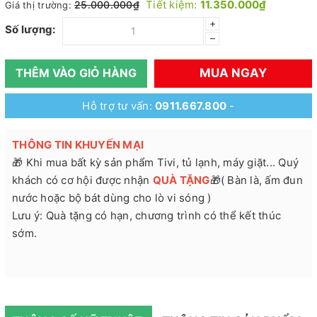
Tiết kiệm:
11.350.000₫
25.000.000₫
Giá thị trường:
+
Số lượng:
–
MUA NGAY
THÊM VÀO GIỎ HÀNG
Hỗ trợ tư vấn:
0911.667.800
-
THÔNG TIN KHUYẾN MẠI
🎁 Khi mua bất kỳ sản phẩm Tivi, tủ lạnh, máy giặt... Quý
khách có cơ hội được nhận
QUÀ TẶNG
🎁( Bàn là, ấm đun
nước hoặc bộ bát dùng cho lò vi sóng )
Lưu ý: Quà tặng có hạn, chương trình có thể kết thúc
sớm.