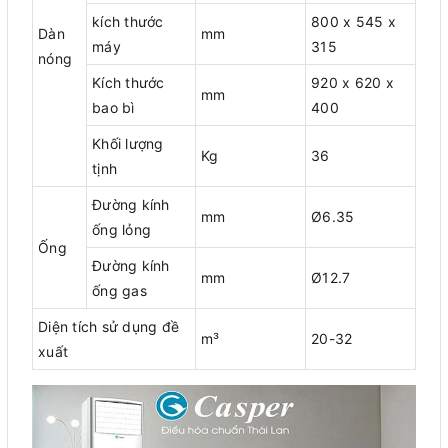
kích thước
800 x 545 x
Dàn
mm
máy
315
nóng
Kích thước
920 x 620 x
mm
bao bì
400
Khối lượng
Kg
36
tịnh
Đường kính
mm
Ø6.35
ống lỏng
Ống
Đường kính
mm
Ø12.7
ống gas
Diện tích sử dụng đề
m³
20-32
xuất