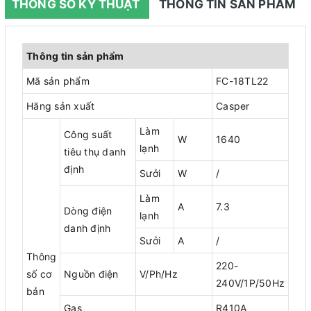
THÔNG SỐ KỸ THUẬT
THÔNG TIN SẢN PHẨM
Thông tin sản phẩm
Mã sản phẩm
FC-18TL22
Hãng sản xuất
Casper
Làm
Công suất
W
1640
lạnh
tiêu thụ danh
định
Sưởi
W
/
Làm
A
7.3
Dòng điện
lạnh
danh định
Sưởi
A
/
Thông
220-
số cơ
Nguồn điện
V/Ph/Hz
240V/1P/50Hz
bản
Gas
R410A