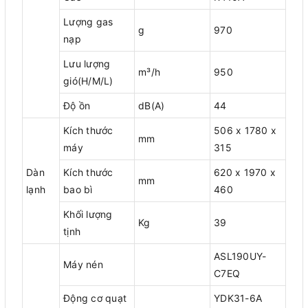
Lượng gas
g
970
nạp
Lưu lượng
m³/h
950
gió(H/M/L)
Độ ồn
dB(A)
44
Kích thước
506 x 1780 x
mm
máy
315
Dàn
Kích thước
620 x 1970 x
mm
lạnh
bao bì
460
Khối lượng
Kg
39
tịnh
ASL190UY-
Máy nén
C7EQ
Động cơ quạt
YDK31-6A