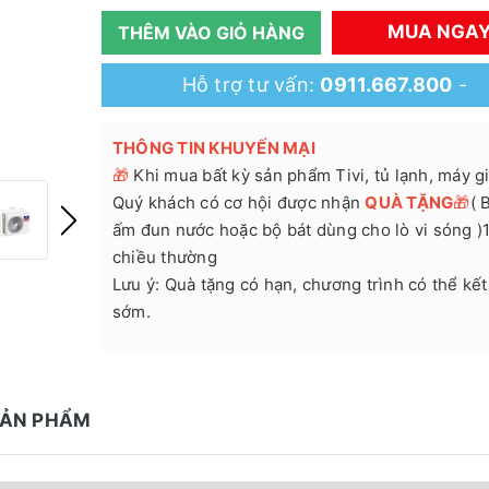
MUA NGA
THÊM VÀO GIỎ HÀNG
Hỗ trợ tư vấn:
0911.667.800
-
THÔNG TIN KHUYẾN MẠI
🎁
Khi mua bất kỳ sản phẩm Tivi, tủ lạnh, máy giặ
Quý khách có cơ hội được nhận
QUÀ TẶNG
🎁
( 
ấm đun nước hoặc bộ bát dùng cho lò vi sóng )
chiều thường
Lưu ý: Quà tặng có hạn, chương trình có thể kết
sớm.
SẢN PHẨM