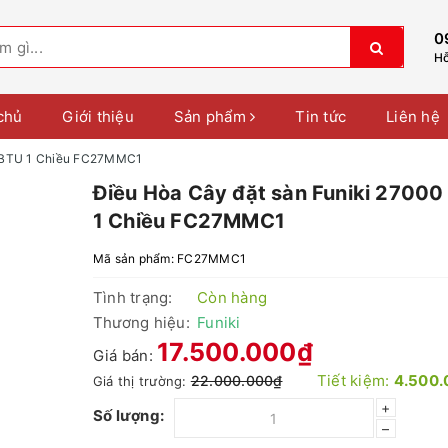
0
Hỗ
chủ
Giới thiệu
Sản phẩm
Tin tức
Liên hệ
0 BTU 1 Chiều FC27MMC1
Điều Hòa Cây đặt sàn Funiki 27000
1 Chiều FC27MMC1
Mã sản phẩm:
FC27MMC1
Tình trạng:
Còn hàng
Thương hiệu:
Funiki
17.500.000₫
Giá bán:
Tiết kiệm:
4.500.
22.000.000₫
Giá thị trường:
+
Số lượng:
–