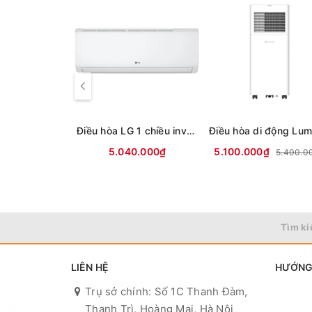
Điều hòa LG 1 chiều inverter 9000Btu IFC09M1 (mới 2026)
5.040.000₫
5.100.000₫
5.400.0
Tìm ki
LIÊN HỆ
HƯỚNG
Trụ sở chính: Số 1C Thanh Đàm,
Thanh Trì, Hoàng Mai, Hà Nội