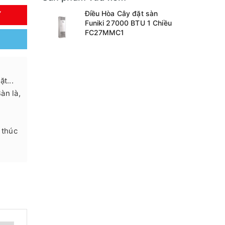
Điều Hòa Cây đặt sàn
Y
Funiki 27000 BTU 1 Chiều
FC27MMC1
t...
Bàn là,
1
 thúc