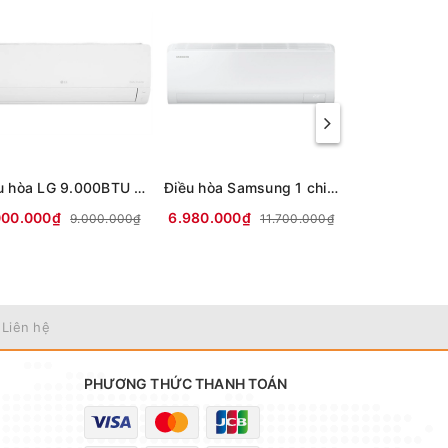
Điều hòa LG 9.000BTU 1 chiều Inverter IEC09M2 mới 2026
Điều hòa Samsung 1 chiều Inverter 1.5HP-12.000BTU AR13DYHZAWKNSV
000.000₫
6.980.000₫
6.000.000₫
9.000.000₫
11.700.000₫
 Liên hệ
PHƯƠNG THỨC THANH TOÁN