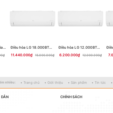
Điều hòa di động Lumias PAC-26
Điều hòa LG 18.000BTU 1 chiều Inverter IEC18M2 mới 2026
Điều hòa LG 12.000BTU 1 chiều Inverter IEC12M2 mới 2026
11.440.000₫
6.200.000₫
7.
00₫
15.000.000₫
12.000.000₫
ếm nhiều:
• Trang chủ
• Giới thiệu
• Sản phẩm
• Tin tức
•
 DẪN
CHÍNH SÁCH