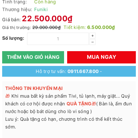
Tình trạng:
Còn hàng
Thương hiệu:
Funiki
22.500.000₫
Giá bán:
Tiết kiệm:
6.500.000₫
29.000.000₫
Giá thị trường:
+
Số lượng:
–
MUA NGAY
THÊM VÀO GIỎ HÀNG
Hỗ trợ tư vấn:
0911.667.800
-
THÔNG TIN KHUYẾN MẠI
🎁
Khi mua bất kỳ sản phẩm Tivi, tủ lạnh, máy giặt... Quý
khách có cơ hội được nhận
QUÀ TẶNG
🎁
( Bàn là, ấm đun
nước hoặc bộ bát dùng cho lò vi sóng )
Lưu ý: Quà tặng có hạn, chương trình có thể kết thúc
sớm.