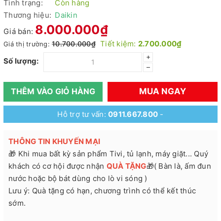
Tình trạng:
Còn hàng
Thương hiệu:
Daikin
8.000.000₫
Giá bán:
Tiết kiệm:
2.700.000₫
10.700.000₫
Giá thị trường:
+
Số lượng:
–
MUA NGAY
THÊM VÀO GIỎ HÀNG
Hỗ trợ tư vấn:
0911.667.800
-
THÔNG TIN KHUYẾN MẠI
🎁 Khi mua bất kỳ sản phẩm Tivi, tủ lạnh, máy giặt... Quý
khách có cơ hội được nhận
QUÀ TẶNG
🎁( Bàn là, ấm đun
nước hoặc bộ bát dùng cho lò vi sóng )
Lưu ý: Quà tặng có hạn, chương trình có thể kết thúc
sớm.