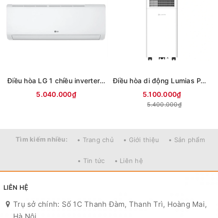
Điều hòa LG 1 chiều inverter 9000Btu IFC09M1 (mới 2026)
Điều hòa di động Lumias PAC-26
5.040.000₫
5.100.000₫
5.400.000₫
Tìm kiếm nhiều:
• Trang chủ
• Giới thiệu
• Sản phẩm
• Tin tức
• Liên hệ
LIÊN HỆ
Trụ sở chính: Số 1C Thanh Đàm, Thanh Trì, Hoàng Mai,
Hà Nội