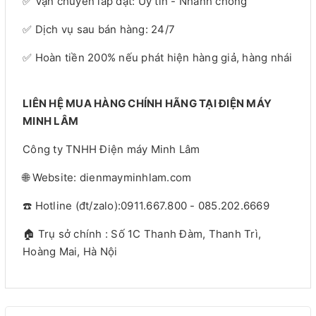
✅ Vận chuyển lắp đặt: Uy tín - Nhanh chóng
✅ Dịch vụ sau bán hàng: 24/7
✅ Hoàn tiền 200% nếu phát hiện hàng giả, hàng nhái
LIÊN HỆ MUA HÀNG CHÍNH HÃNG TẠI ĐIỆN MÁY
MINH LÂM
Công ty TNHH Điện máy Minh Lâm
🌐 Website: dienmayminhlam.com
☎️ Hotline (đt/zalo):0911.667.800 - 085.202.6669
🏠 Trụ sở chính : Số 1C Thanh Đàm, Thanh Trì,
Hoàng Mai, Hà Nội