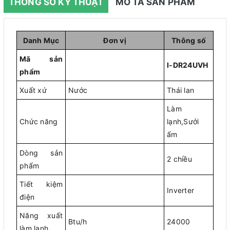
THÔNG SỐ KỸ THUẬT
MÔ TẢ SẢN PHẨM
Danh Mục
Đơn vị
Thông số
Mã sản
I-DR24UVH
phẩm
Xuất xứ
Nước
Thái lan
Làm
Chức năng
lạnh,Sưởi
ấm
Dòng sản
2 chiều
phẩm
Tiết kiệm
Inverter
điện
Năng xuất
Btu/h
24000
làm lạnh