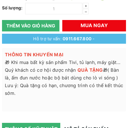
+
Số lượng:
–
MUA NGAY
THÊM VÀO GIỎ HÀNG
Hỗ trợ tư vấn:
0911.667.800
-
THÔNG TIN KHUYẾN MẠI
🎁 Khi mua bất kỳ sản phẩm Tivi, tủ lạnh, máy giặt...
Quý khách có cơ hội được nhận
QUÀ TẶNG
🎁( Bàn
là, ấm đun nước hoặc bộ bát dùng cho lò vi sóng )
Lưu ý: Quà tặng có hạn, chương trình có thể kết thúc
sớm.