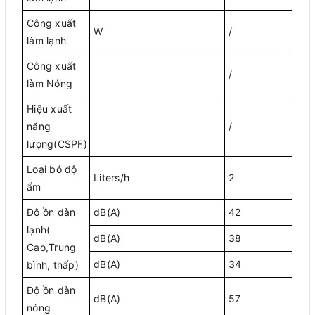
Công xuất
W
/
làm lạnh
Công xuất
/
làm Nóng
Hiệu xuất
năng
/
lượng(CSPF)
Loại bỏ độ
Liters/h
2
ẩm
Độ ồn dàn
dB(A)
42
lạnh(
dB(A)
38
Cao,Trung
dB(A)
34
bình, thấp)
Độ ồn dàn
dB(A)
57
nóng