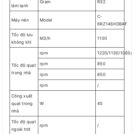
Gram
R32
làm lạnh
C-
Máy nén
Model
6RZ146H3BAF
Tốc độ lưu
M3/h
1100
không khí
rpm
1220/1130/1060/
rpm
850
Tốc độ quạt
trong nhà
rpm
850
rpm
/
Công xuất
quạt trong
W
45
nhà
Tốc độ quạt
rpm
/
ngoài trời