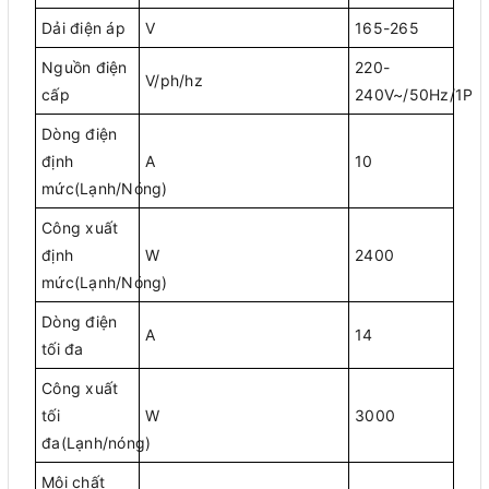
Dải điện áp
V
165-265
Nguồn điện
220-
V/ph/hz
cấp
240V~/50Hz/1P
Dòng điện
định
A
10
mức(Lạnh/Nóng)
Công xuất
định
W
2400
mức(Lạnh/Nóng)
Dòng điện
A
14
tối đa
Công xuất
tối
W
3000
đa(Lạnh/nóng)
Môi chất