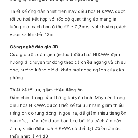
Thiết kế ống dẫn nhiệt trên máy điều hoà HIKAWA được
tối ưu hoá kết hợp với tốc độ quạt tăng áp mang lại
luồng gió mạnh hơn ở tốc độ ≥ 0,3m/s, với khoảng cách
vươn xa lên đến 12m.
Công nghệ đảo gió 3D
Cửa gió trên dàn lạnh (indoor) điều hoà HIKAWA định
hướng di chuyển tự động theo cả chiều ngang và chiều
dọc, hướng luồng gió đi khắp mọi ngóc ngách của căn
phòng.
Thiết kế tối ưu, giảm thiểu tiếng ồn
Đắm chìm trong bầu không khí yên tĩnh. Máy nén trong
điều hoà HIKAWA được thiết kế tối ưu nhằm giảm thiểu
tiếng ồn do rung động. Ngoài ra, để giảm thiểu tiếng ồn
hơn nữa, máy nén được bao bọc bởi lớp cách âm dày
7mm, khiến điều hoà HIKAWA có thể đạt độ ồn ở mức
thấp nhất là 41 dB.