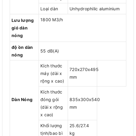
Loại dàn
Unhydrophilic aluminium
1800 M3/h
Lưu lượng
gió dàn
nóng
độ ồn dàn
55 dB(A)
nóng
Kích thước
720x270x495
máy (dài x
mm
rộng x cao)
Kích thước
Dàn Nóng
đóng gói
835x300x540
(dài x rộng
mm
x cao)
Khối lượng
25.6/27.4
tịnh/bao bì
kg