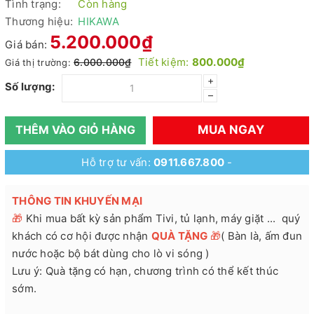
Tình trạng:
Còn hàng
Thương hiệu:
HIKAWA
5.200.000₫
Giá bán:
Tiết kiệm:
800.000₫
6.000.000₫
Giá thị trường:
+
Số lượng:
–
MUA NGAY
THÊM VÀO GIỎ HÀNG
Hỗ trợ tư vấn:
0911.667.800
-
THÔNG TIN KHUYẾN MẠI
🎁
Khi mua bất kỳ sản phẩm Tivi, tủ lạnh, máy giặt ... quý
khách có cơ hội được nhận
QUÀ TẶNG
🎁
( Bàn là, ấm đun
nước hoặc bộ bát dùng cho lò vi sóng )
Lưu ý: Quà tặng có hạn, chương trình có thể kết thúc
sớm.