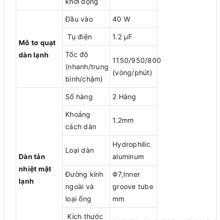
khởi động
Đầu vào
40 W
Tụ điện
1.2 μF
Mô tơ quạt
Tốc độ
dàn lạnh
1150/950/800
(nhanh/trung
(vòng/phút)
bình/chậm)
Số hàng
2 Hàng
Khoảng
1.2mm
cách dàn
Hydrophilic
Loại dàn
Dàn tản
aluminum
nhiệt mặt
Đường kính
Φ7,Inner
lạnh
ngoài và
groove tube
loại ống
mm
Kích thước