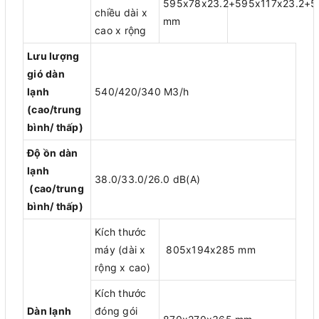
595x78x23.2+595x117x23.2+5
chiều dài x
mm
cao x rộng
Lưu lượng
gió dàn
lạnh
540/420/340 M3/h
(cao/trung
bình/ thấp)
Độ ồn dàn
lạnh
38.0/33.0/26.0 dB(A)
(cao/trung
bình/ thấp)
Kích thước
máy (dài x
805x194x285 mm
rộng x cao)
Kích thước
Dàn lạnh
đóng gói