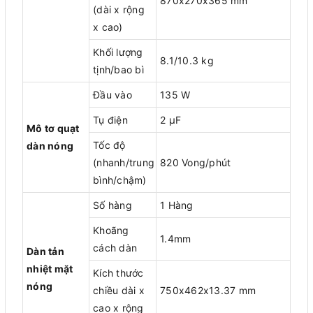
870x270x365 mm
(dài x rộng
x cao)
Khối lượng
8.1/10.3 kg
tịnh/bao bì
Đầu vào
135 W
Tụ điện
2 μF
Mô tơ quạt
Tốc độ
dàn nóng
(nhanh/trung
820 Vong/phút
bình/chậm)
Số hàng
1 Hàng
Khoãng
1.4mm
cách dàn
Dàn tản
nhiệt mặt
Kích thước
nóng
chiều dài x
750x462x13.37 mm
cao x rộng