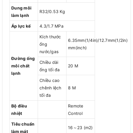
Dung môi
R32/0.53 Kg
làm lạnh
Áp lực kế
4.3/1.7 MPa
Kích thước
6.35mm(1/4in)/12.7mm(1/2in)
ống
mm(inch)
nước/gas
Đường ống
Chiều dài
môi chất
20 M
ống tối đa
lạnh
Chiều cao
chênh lệch
8 M
tối đa
Bộ điều
Remote
nhiệt
Control
Tiêu chuẩn
16～23 (m2)
làm mát