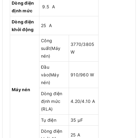
Dòng điện
9.5 A
định mức
Dòng điện
25 A
khởi động
Công
3770/3805
suất(Máy
W
nén)
Đầu
vào(Máy
910/960 W
nén)
Máy nén
Dòng điện
định mức
4.20/4.10 A
(RLA)
Tụ điện
35 μF
Dòng điện
25 A