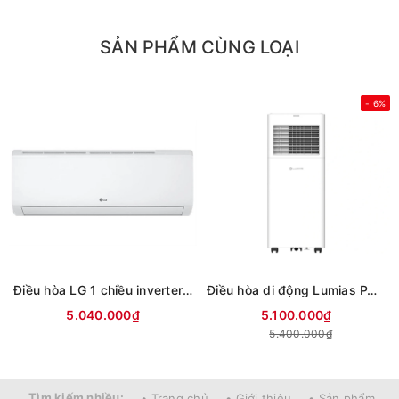
SẢN PHẨM CÙNG LOẠI
- 6%
Điều hòa LG 1 chiều inverter 9000Btu IFC09M1 (mới 2026)
Điều hòa di động Lumias PAC-26
5.040.000₫
5.100.000₫
5.400.000₫
Tìm kiếm nhiều:
• Trang chủ
• Giới thiệu
• Sản phẩm