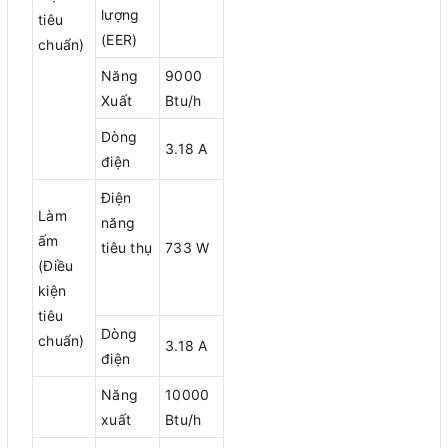
lượng
tiêu
(EER)
chuẩn)
Năng
9000
Xuất
Btu/h
Dòng
3.18 A
điện
Điện
Làm
năng
ấm
tiêu thụ
733 W
(Điều
kiện
tiêu
Dòng
chuẩn)
3.18 A
điện
Năng
10000
xuất
Btu/h