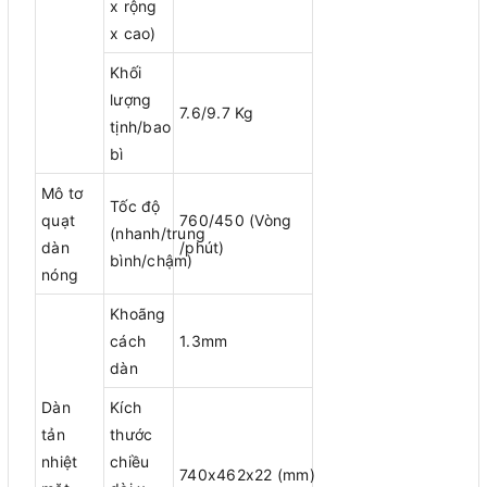
x rộng
x cao)
Khối
lượng
7.6/9.7 Kg
tịnh/bao
bì
Mô tơ
Tốc độ
quạt
760/450 (Vòng
(nhanh/trung
dàn
/phút)
bình/chậm)
nóng
Khoãng
cách
1.3mm
dàn
Dàn
Kích
tản
thước
nhiệt
chiều
740x462x22 (mm)