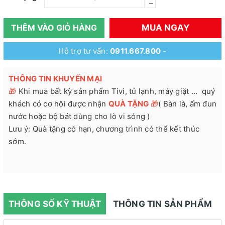
–
MUA NGAY
THÊM VÀO GIỎ HÀNG
Hỗ trợ tư vấn:
0911.667.800
-
THÔNG TIN KHUYẾN MẠI
🎁
Khi mua bất kỳ sản phẩm Tivi, tủ lạnh, máy giặt ... quý
khách có cơ hội được nhận
QUÀ TẶNG
🎁
( Bàn là, ấm đun
nước hoặc bộ bát dùng cho lò vi sóng )
Lưu ý: Quà tặng có hạn, chương trình có thể kết thúc
sớm.
THÔNG SỐ KỸ THUẬT
THÔNG TIN SẢN PHẨM