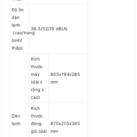
Độ ồn
dàn
lạnh
38.5/32/25 dB(A)
(cao/trung
bình/
thấp)
Kích
thước
máy
805x194x285
(dài x
mm
rộng x
cao)
Kích
Dàn
thước
lạnh
đóng
870x270x365
gói (dài
mm