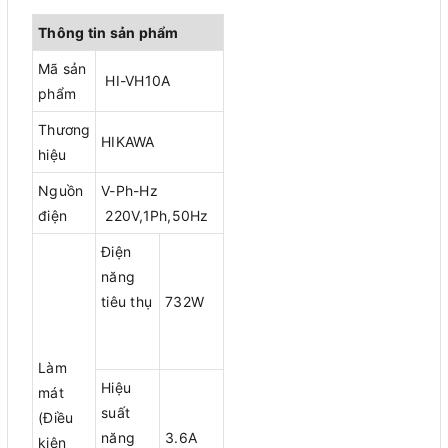
Thông tin sản phẩm
Mã sản
HI-VH10A
phẩm
Thương
HIKAWA
hiệu
Nguồn
V-Ph-Hz
điện
220V,1Ph,50Hz
Điện
năng
tiêu thụ
732W
Làm
Hiệu
mát
suất
(Điều
năng
3.6A
kiện