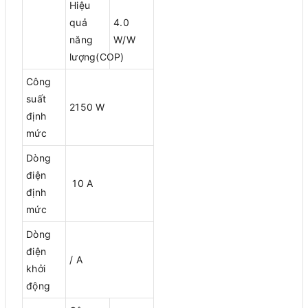
Hiệu
quả
4.0
năng
W/W
lượng(COP)
Công
suất
2150 W
định
mức
Dòng
điện
10 A
định
mức
Dòng
điện
/ A
khởi
động