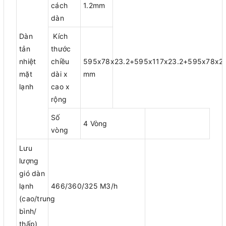
cách
1.2mm
dàn
Dàn
Kích
tản
thước
nhiệt
chiều
595x78x23.2+595x117x23.2+595x78x23
mặt
dài x
mm
lạnh
cao x
rộng
Số
4 Vòng
vòng
Lưu
lượng
gió dàn
lạnh
466/360/325 M3/h
(cao/trung
bình/
thấp)