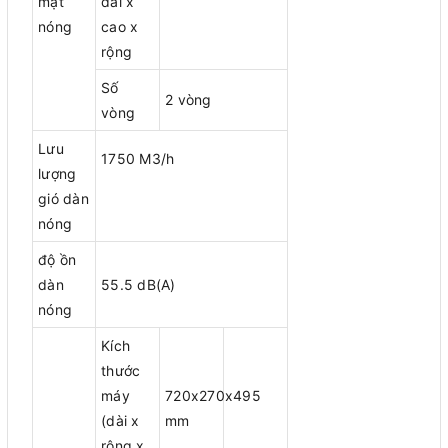
mặt
dài x
nóng
cao x
rộng
Số
2 vòng
vòng
Lưu
1750 M3/h
lượng
gió dàn
nóng
độ ồn
dàn
55.5 dB(A)
nóng
Kích
thước
máy
720x270x495
(dài x
mm
rộng x