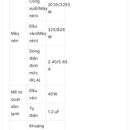
Công
2035/3255
suất(Máy
W
nén)
Đầu
325/826
Máy
vào(Máy
W
nén
nén)
Dòng
điện
2.40/5.65
định
A
mức
(RLA)
Đầu
Mô tơ
40W
vào
quạt
dàn
Tụ
1.2 uF
lạnh
điện
Khoảng