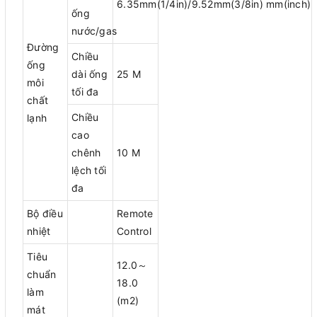
6.35mm(1/4in)/9.52mm(3/8in) mm(inch)
ống
nước/gas
Đường
Chiều
ống
dài ống
25 M
môi
tối đa
chất
Chiều
lạnh
cao
chênh
10 M
lệch tối
đa
Bộ điều
Remote
nhiệt
Control
Tiêu
12.0～
chuẩn
18.0
làm
(m2)
mát