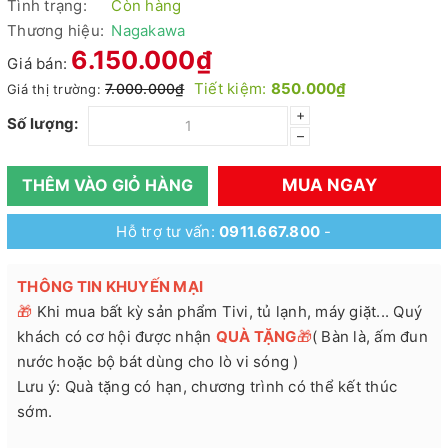
Tình trạng:
Còn hàng
Thương hiệu:
Nagakawa
6.150.000₫
Giá bán:
Tiết kiệm:
850.000₫
7.000.000₫
Giá thị trường:
+
Số lượng:
–
MUA NGAY
THÊM VÀO GIỎ HÀNG
Hỗ trợ tư vấn:
0911.667.800
-
THÔNG TIN KHUYẾN MẠI
🎁
Khi mua bất kỳ sản phẩm Tivi, tủ lạnh, máy giặt... Quý
khách có cơ hội được nhận
QUÀ TẶNG
🎁
( Bàn là, ấm đun
nước hoặc bộ bát dùng cho lò vi sóng )
Lưu ý: Quà tặng có hạn, chương trình có thể kết thúc
sớm.