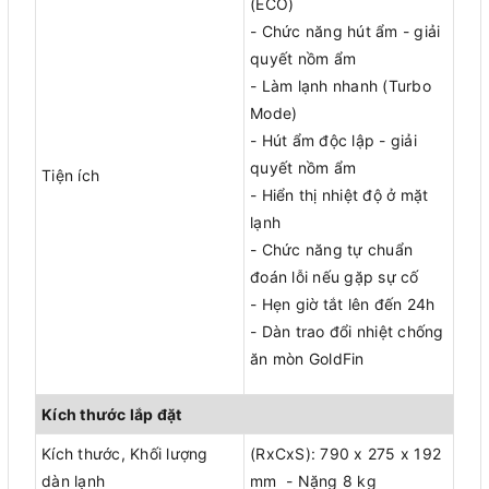
(ECO)
- Chức năng hút ẩm - giải
quyết nồm ẩm
- Làm lạnh nhanh (Turbo
Mode)
- Hút ẩm độc lập - giải
quyết nồm ẩm
Tiện ích
- Hiển thị nhiệt độ ở mặt
lạnh
- Chức năng tự chuẩn
đoán lỗi nếu gặp sự cố
- Hẹn giờ tắt lên đến 24h
- Dàn trao đổi nhiệt chống
ăn mòn GoldFin
Kích thước lắp đặt
Kích thước, Khối lượng
(RxCxS): 790 x 275 x 192
dàn lạnh
mm - Nặng 8 kg