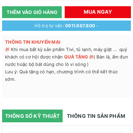
MUA NGAY
THÊM VÀO GIỎ HÀNG
Hỗ trợ tư vấn:
0911.667.800
-
THÔNG TIN KHUYẾN MẠI
🎁
Khi mua bất kỳ sản phẩm Tivi, tủ lạnh, máy giặt ... quý
khách có cơ hội được nhận
QUÀ TẶNG
🎁
( Bàn là, ấm đun
nước hoặc bộ bát dùng cho lò vi sóng )
Lưu ý: Quà tặng có hạn, chương trình có thể kết thúc
sớm.
THÔNG SỐ KỸ THUẬT
THÔNG TIN SẢN PHẨM