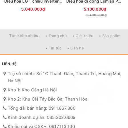
Điều hòa LG 1 chiều inverter 9000Btu IFC09M1 (mới 2026)
Điều hòa di động Lumias PAC-26
5.040.000₫
5.100.000₫
5.400.000₫
Tìm kiếm nhiều:
• Trang chủ
• Giới thiệu
• Sản phẩm
• Tin tức
• Liên hệ
LIÊN HỆ
Trụ sở chính: Số 1C Thanh Đàm, Thanh Trì, Hoàng Mai,
Hà Nội
Kho 1: Kho Cảng Hà Nội
Kho 2: Khu CN Tây Bắc Ga, Thanh Hóa
Tổng đài bán hàng: 0911.667.800
Kinh doanh dự án: 085.202.6669
Khiếu nại và CSKH: 0917.113.100