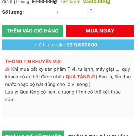
Tiết kiệm:
2.500.000₫
8.200.000₫
Giá thị trường:
+
Số lượng:
–
MUA NGAY
THÊM VÀO GIỎ HÀNG
Hỗ trợ tư vấn:
0911.667.800
-
THÔNG TIN KHUYẾN MẠI
🎁
Khi mua bất kỳ sản phẩm Tivi, tủ lạnh, máy giặt ... quý
khách có cơ hội được nhận
QUÀ TẶNG
🎁
( Bàn là, ấm đun
nước hoặc bộ bát dùng cho lò vi sóng )
Lưu ý: Quà tặng có hạn, chương trình có thể kết thúc
sớm.